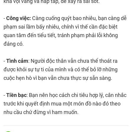
khá vội vàng và hấp tấp, dễ xảy ra sai sót.
-
Công việc:
Càng cuống quýt bao nhiêu, bạn càng dễ
phạm sai lầm bấy nhiêu, chính vì thế cần đặc biệt
quan tâm đến tiểu tiết, tránh phạm phải lỗi không
đáng có.
-
Tình cảm
: Người độc thân vẫn chưa thể thoát ra
được khỏi sự tự ti của mình và có thể bỏ lỡ những
cuộc hẹn hò vì bạn vẫn chưa thực sự sẵn sàng.
-
Tiền bạc
: Bạn nên học cách chi tiêu hợp lý, cân nhắc
trước khi quyết định mua một món đồ nào đó theo
nhu cầu chứ đừng vì ham muốn.