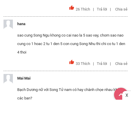
26
Thích
Trả lời
Chia sẻ
hana
sao cung Song Ngu khong co cai nao la 5 sao vay, chom sao nao
cung co 1 hoac 2 tu 1 den 5 con cung Song Nhu thi chi co tu 1 den
4 thoi
33
Thích
Trả lời
Chia sẻ
Mai Mai
Bạch Dương nữ với Song Tử nam có hay chành chọe nhau không
X
các bạn?
28
Thích
Trả lời
Chia sẻ
ProB_Bá