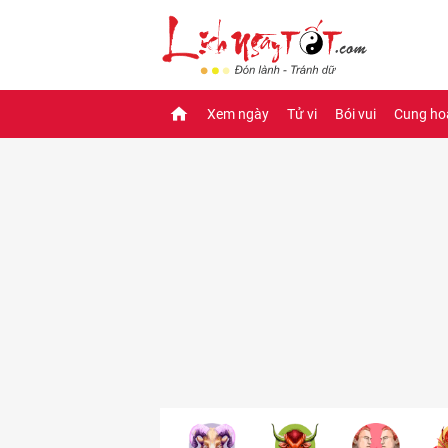
Xem ngày
Tử vi
Bói vui
Cung ho