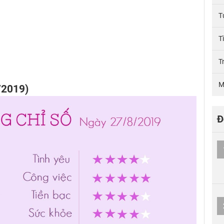
T
T
T
M
/2019)
Đ