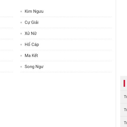
Kim Ngưu
Cự Giải
Xử Nữ
Hổ Cáp
Ma Kết
Song Ngư
T
T
T