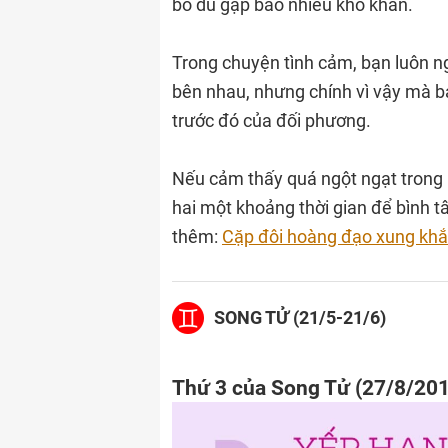
bỏ dù gặp bao nhiêu khó khăn.
Trong chuyện tình cảm, bạn luôn ng
bên nhau, nhưng chính vì vậy mà bạ
trước đó của đối phương.
Nếu cảm thấy quá ngột ngạt trong
hai một khoảng thời gian để bình t
thêm:
Cặp đôi hoàng đạo xung khắc,
SONG TỬ (21/5-21/6)
Thứ 3 của Song Tử (27/8/20