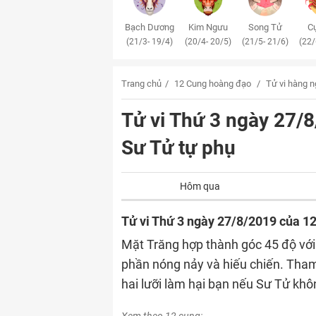
Bạch Dương
Kim Ngưu
Song Tử
Cự
(21/3- 19/4)
(20/4- 20/5)
(21/5- 21/6)
(22/
Trang chủ
12 Cung hoàng đạo
Tử vi hàng 
Tử vi Thứ 3 ngày 27
Sư Tử tự phụ
Hôm qua
Tử vi Thứ 3 ngày 27/8/2019 của 1
Mặt Trăng hợp thành góc 45 độ với
phần nóng nảy và hiếu chiến. Tham
hai lưỡi làm hại bạn nếu Sư Tử kh