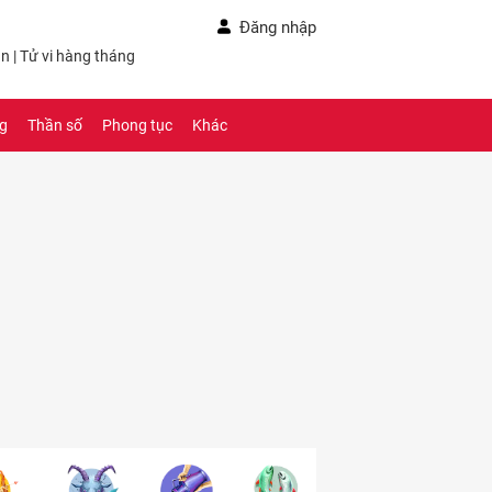
Đăng nhập
ần
|
Tử vi hàng tháng
ng
Thần số
Phong tục
Khác