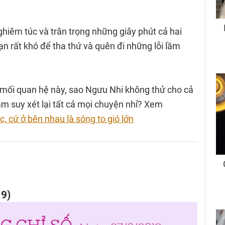
hiêm túc và trân trọng những giây phút cả hai
n rất khó để tha thứ và quên đi những lỗi lầm
 mối quan hệ này, sao Ngưu Nhi không thử cho cả
âm suy xét lại tất cả mọi chuyện nhỉ? Xem
 cứ ở bên nhau là sóng to gió lớn
19)