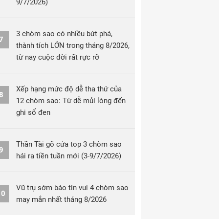
9/7/2026)
3 chòm sao có nhiều bứt phá,
7
thành tích LỚN trong tháng 8/2026,
từ nay cuộc đời rất rực rỡ
Xếp hạng mức độ dễ tha thứ của
8
12 chòm sao: Từ dễ mủi lòng đến
ghi sổ đen
Thần Tài gõ cửa top 3 chòm sao
9
hái ra tiền tuần mới (3-9/7/2026)
Vũ trụ sớm báo tin vui 4 chòm sao
10
may mắn nhất tháng 8/2026