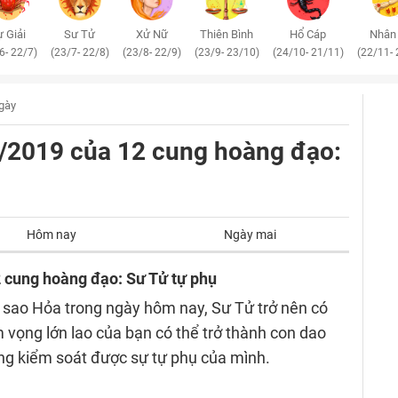
 Giải
Sư Tử
Xử Nữ
Thiên Bình
Hổ Cáp
Nhân
6- 22/7)
(23/7- 22/8)
(23/8- 22/9)
(23/9- 23/10)
(24/10- 21/11)
(22/11- 
ngày
/8/2019 của 12 cung hoàng đạo:
Hôm nay
Ngày mai
2 cung hoàng đạo: Sư Tử tự phụ
 sao Hỏa trong ngày hôm nay, Sư Tử trở nên có
 vọng lớn lao của bạn có thể trở thành con dao
ông kiểm soát được sự tự phụ của mình.