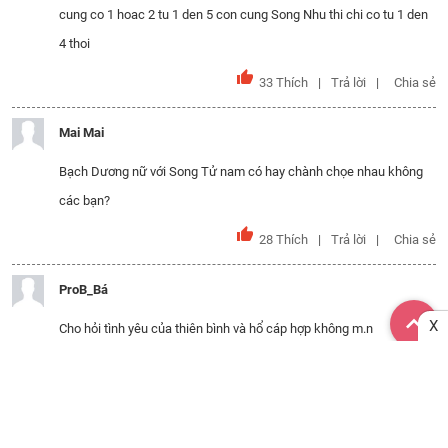
cung co 1 hoac 2 tu 1 den 5 con cung Song Nhu thi chi co tu 1 den
4 thoi
33
Thích
Trả lời
Chia sẻ
Mai Mai
Bạch Dương nữ với Song Tử nam có hay chành chọe nhau không
các bạn?
28
Thích
Trả lời
Chia sẻ
ProB_Bá
X
Cho hỏi tình yêu của thiên bình và hổ cáp hợp không m.n
49
Thích
Trả lời
Chia sẻ
hihi