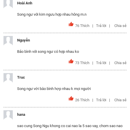
Hoài Anh
Song ngư với kim ngưu hợp nhau hông m.n
76
Thích
Trả lời
Chia sẻ
Nguyễn
Bảo bình với song ngư có hợp nhau ko
73
Thích
Trả lời
Chia sẻ
Truc
Song ngư với bảo bình hợp nhau k mọi người
26
Thích
Trả lời
Chia sẻ
hana
sao cung Song Ngu khong co cai nao la 5 sao vay, chom sao nao