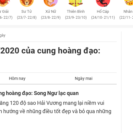
 Giải
Sư Tử
Xử Nữ
Thiên Bình
Hổ Cáp
Nhân
6- 22/7)
(23/7- 22/8)
(23/8- 22/9)
(23/9- 23/10)
(24/10- 21/11)
(22/11- 
ngày
8/2020 của cung hoàng đạo:
Hôm nay
Ngày mai
ung hoàng đạo: Song Ngư lạc quan
răng 120 độ sao Hải Vương mang lại niềm vui
n hướng về nhũng điều tốt đẹp và bỏ qua những