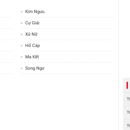
Kim Ngưu
Cự Giải
Xử Nữ
Hổ Cáp
Ma Kết
Song Ngư
T
T
T