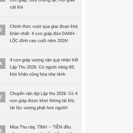
con giáp: Sửu chững lại, Hợi giàu
cát khí
Chính thức vượt qua giai đoạn khó
3
khăn nhất: 4 con giáp đón DANH -
LỘC đỉnh cao cuối năm 2026!
4 con giáp vượng vận quý nhân tiết
4
Lập Thu 2026: Có người nâng đỡ,
khó khăn cũng hóa nhẹ tênh
Chuyển vận dịp Lập thu 2026: Có 4
5
con giáp được khơi thông tài khí,
tài lộc vượng phát hơn người!
Mùa Thu này, TÌNH – TIỀN đều
6