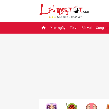
Xem ngày
Tử vi
Bói vui
Cung ho