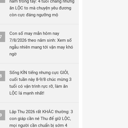
nắm trong tay: 4 tuổi chẳng những
ăn LỘC to mà chuyện yêu đương
còn cực đáng ngưỡng mộ
Con số may mắn hôm nay
7
7/8/2026 theo năm sinh: Xem số
ngẫu nhiên mang tới vận may khó
ngờ
Sống KÍN tiếng nhưng cực GIỎI,
8
cuối tuần này 8-9/8 chúc mừng 3
tuổi có vận trình rực rỡ, làm ăn
LỘC lá mạnh nhất!
Lập Thu 2026 rất KHÁC thường: 3
9
con giáp cần né Thu để giữ LỘC,
mọi người cần chuẩn bị sớm 4