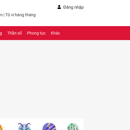
Đăng nhập
ần
|
Tử vi hàng tháng
ng
Thần số
Phong tục
Khác