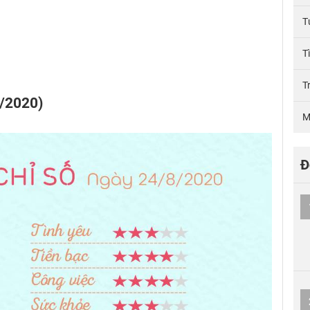
T
T
T
8/2020)
M
Đ