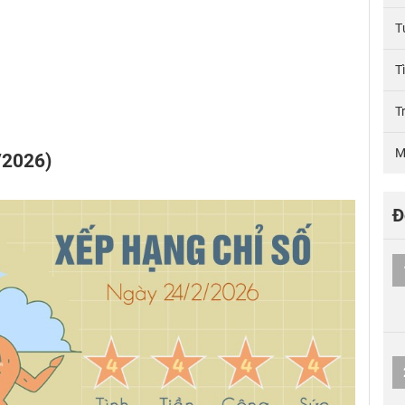
T
T
T
M
/2026)
Đ