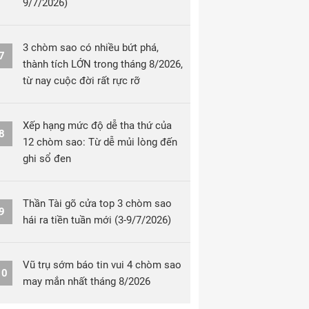
9/7/2026)
3 chòm sao có nhiều bứt phá,
7
thành tích LỚN trong tháng 8/2026,
từ nay cuộc đời rất rực rỡ
Xếp hạng mức độ dễ tha thứ của
8
12 chòm sao: Từ dễ mủi lòng đến
ghi sổ đen
Thần Tài gõ cửa top 3 chòm sao
9
hái ra tiền tuần mới (3-9/7/2026)
Vũ trụ sớm báo tin vui 4 chòm sao
10
may mắn nhất tháng 8/2026