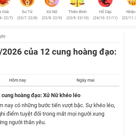
 Giải
Sư Tử
Xử Nữ
Thiên Bình
Hổ Cáp
Nhân
6- 22/7)
(23/7- 22/8)
(23/8- 22/9)
(23/9- 23/10)
(24/10- 21/11)
(22/11- 
ngày
/2/2026 của 12 cung hoàng đạo:
Hôm nay
Ngày mai
2 cung hoàng đạo: Xử Nữ khéo léo
m nay có những bước tiến vượt bậc. Sự khéo léo,
ghi điểm tuyệt đối trong mắt mọi người xung
ững người thân yêu.