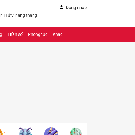
Đăng nhập
ần
|
Tử vi hàng tháng
ng
Thần số
Phong tục
Khác