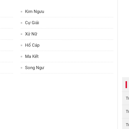
Kim Ngưu
Cự Giải
Xử Nữ
Hổ Cáp
Ma Kết
Song Ngư
T
T
T