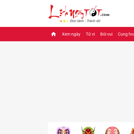
Xem ngày
Tử vi
Bói vui
Cung ho