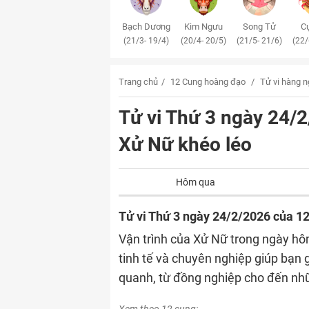
Bạch Dương
Kim Ngưu
Song Tử
Cự
(21/3- 19/4)
(20/4- 20/5)
(21/5- 21/6)
(22/
Trang chủ
12 Cung hoàng đạo
Tử vi hàng 
Tử vi Thứ 3 ngày 24
Xử Nữ khéo léo
Hôm qua
Tử vi Thứ 3 ngày 24/2/2026 của 1
Vận trình của Xử Nữ trong ngày hô
tinh tế và chuyên nghiệp giúp bạn 
quanh, từ đồng nghiệp cho đến nh