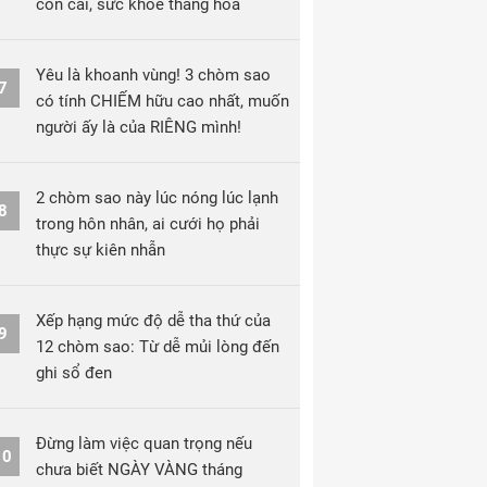
con cái, sức khỏe thăng hoa
Yêu là khoanh vùng! 3 chòm sao
7
có tính CHIẾM hữu cao nhất, muốn
người ấy là của RIÊNG mình!
2 chòm sao này lúc nóng lúc lạnh
8
trong hôn nhân, ai cưới họ phải
thực sự kiên nhẫn
Xếp hạng mức độ dễ tha thứ của
9
12 chòm sao: Từ dễ mủi lòng đến
ghi sổ đen
Đừng làm việc quan trọng nếu
10
chưa biết NGÀY VÀNG tháng