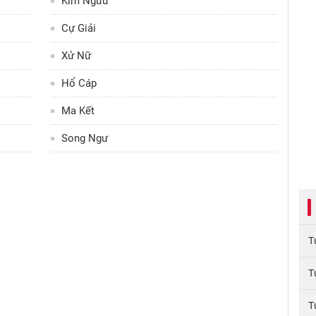
Kim Ngưu
Cự Giải
Xử Nữ
Hổ Cáp
Ma Kết
Song Ngư
T
T
T