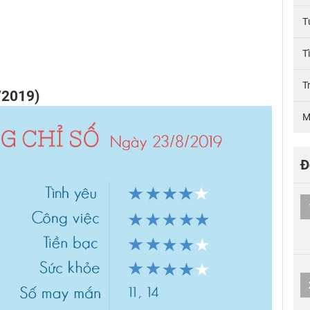
T
T
T
/2019)
M
Đ