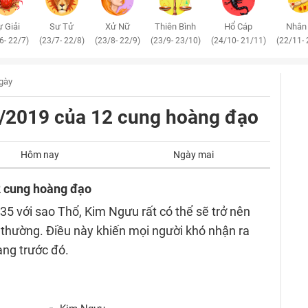
 Giải
Sư Tử
Xử Nữ
Thiên Bình
Hổ Cáp
Nhân
6- 22/7)
(23/7- 22/8)
(23/8- 22/9)
(23/9- 23/10)
(24/10- 21/11)
(22/11- 
ngày
/8/2019 của 12 cung hoàng đạo
Hôm nay
Ngày mai
2 cung hoàng đạo
5 với sao Thổ, Kim Ngưu rất có thể sẽ trở nên
thường. Điều này khiến mọi người khó nhận ra
ng trước đó.