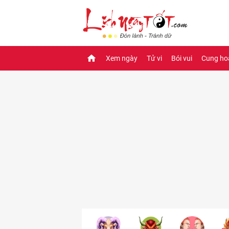
Xem ngày
Tử vi
Bói vui
Cung ho