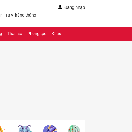
Đăng nhập
ần
|
Tử vi hàng tháng
ng
Thần số
Phong tục
Khác