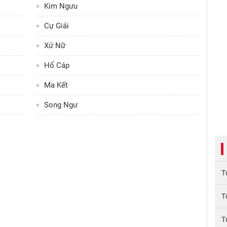
Kim Ngưu
Cự Giải
Xử Nữ
Hổ Cáp
Ma Kết
Song Ngư
T
T
T