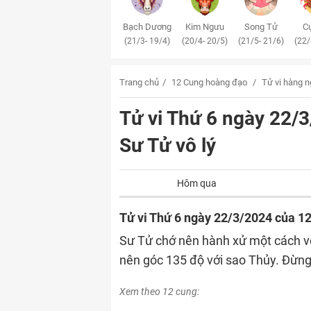
Bạch Dương
Kim Ngưu
Song Tử
Cự
(21/3- 19/4)
(20/4- 20/5)
(21/5- 21/6)
(22/
Trang chủ
12 Cung hoàng đạo
Tử vi hàng 
Tử vi Thứ 6 ngày 22
Sư Tử vô lý
Hôm qua
Tử vi Thứ 6 ngày 22/3/2024 của 1
Sư Tử chớ nên hành xử một cách vô
nên góc 135 độ với sao Thủy. Đừng
Xem theo 12 cung: