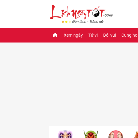
Xem ngày
Tử vi
Bói vui
Cung ho