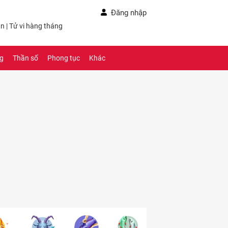
Đăng nhập
ần
|
Tử vi hàng tháng
ng
Thần số
Phong tục
Khác