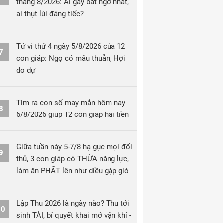
tháng 8/2026: Ai gây bất ngờ nhất,
ai thụt lùi đáng tiếc?
Tử vi thứ 4 ngày 5/8/2026 của 12
7
con giáp: Ngọ có mâu thuẫn, Hợi
do dự
Tìm ra con số may mắn hôm nay
8
6/8/2026 giúp 12 con giáp hái tiền
Giữa tuần này 5-7/8 hạ gục mọi đối
9
thủ, 3 con giáp có THỪA năng lực,
làm ăn PHẤT lên như diều gặp gió
Lập Thu 2026 là ngày nào? Thu tới
10
sinh TÀI, bí quyết khai mở vận khí -