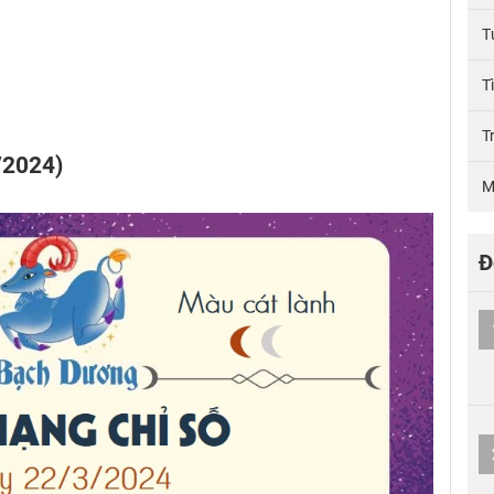
T
T
T
/2024)
M
Đ