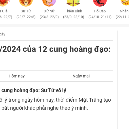
 Giải
Sư Tử
Xử Nữ
Thiên Bình
Hổ Cáp
Nhân
6- 22/7)
(23/7- 22/8)
(23/8- 22/9)
(23/9- 23/10)
(24/10- 21/11)
(22/11- 
ngày
/3/2024 của 12 cung hoàng đạo:
Hôm nay
Ngày mai
2 cung hoàng đạo: Sư Tử vô lý
 lý trong ngày hôm nay, thời điểm Mặt Trăng tạo
 bắt người khác phải nghe theo ý mình.