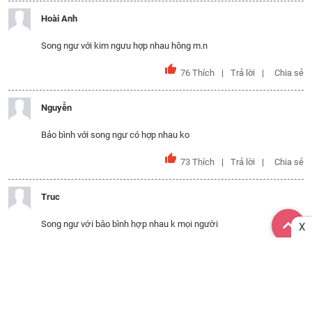
Hoài Anh
Song ngư với kim ngưu hợp nhau hông m.n
76
Thích
Trả lời
Chia sẻ
Nguyễn
Bảo bình với song ngư có hợp nhau ko
73
Thích
Trả lời
Chia sẻ
Truc
Song ngư với bảo bình hợp nhau k mọi người
X
26
Thích
Trả lời
Chia sẻ
hana