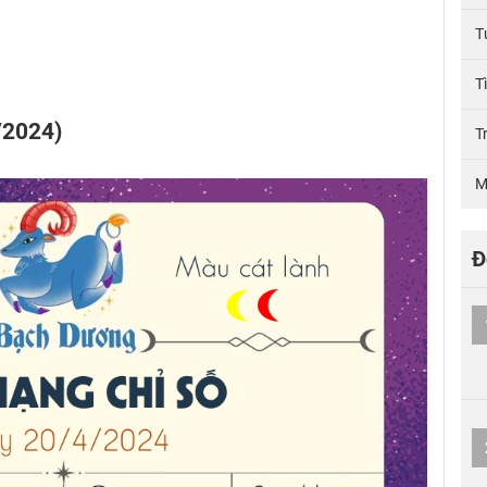
T
T
/2024)
T
M
Đ