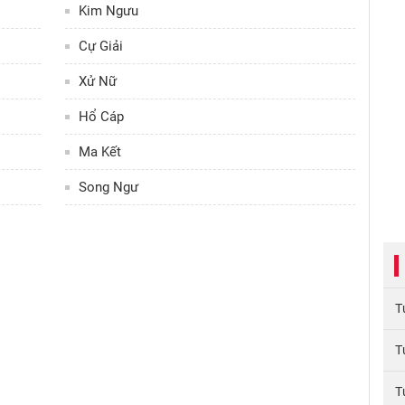
Kim Ngưu
Cự Giải
Xử Nữ
Hổ Cáp
Ma Kết
Song Ngư
T
T
T