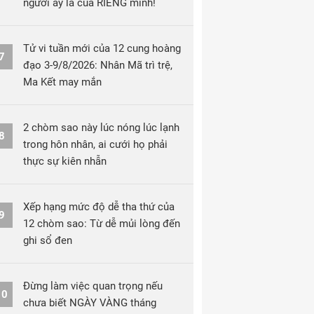
người ấy là của RIÊNG mình!
Tử vi tuần mới của 12 cung hoàng
7
đạo 3-9/8/2026: Nhân Mã trì trệ,
Ma Kết may mắn
2 chòm sao này lúc nóng lúc lạnh
8
trong hôn nhân, ai cưới họ phải
thực sự kiên nhẫn
Xếp hạng mức độ dễ tha thứ của
9
12 chòm sao: Từ dễ mủi lòng đến
ghi sổ đen
Đừng làm việc quan trọng nếu
10
chưa biết NGÀY VÀNG tháng