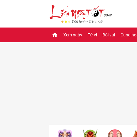
Xem ngày
Tử vi
Bói vui
Cung ho