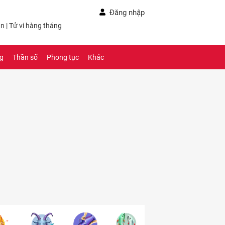
Đăng nhập
ần
|
Tử vi hàng tháng
ng
Thần số
Phong tục
Khác