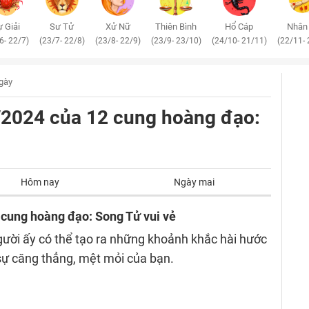
 Giải
Sư Tử
Xử Nữ
Thiên Bình
Hổ Cáp
Nhân
6- 22/7)
(23/7- 22/8)
(23/8- 22/9)
(23/9- 23/10)
(24/10- 21/11)
(22/11- 
ngày
4/2024 của 12 cung hoàng đạo:
Hôm nay
Ngày mai
 cung hoàng đạo: Song Tử vui vẻ
ười ấy có thể tạo ra những khoảnh khắc hài hước
sự căng thẳng, mệt mỏi của bạn.