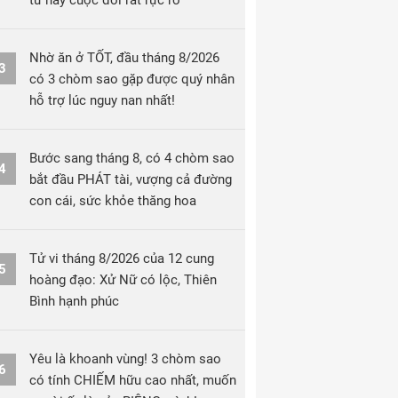
từ nay cuộc đời rất rực rỡ
Nhờ ăn ở TỐT, đầu tháng 8/2026
3
có 3 chòm sao gặp được quý nhân
hỗ trợ lúc nguy nan nhất!
Bước sang tháng 8, có 4 chòm sao
4
bắt đầu PHÁT tài, vượng cả đường
con cái, sức khỏe thăng hoa
Tử vi tháng 8/2026 của 12 cung
5
hoàng đạo: Xử Nữ có lộc, Thiên
Bình hạnh phúc
Yêu là khoanh vùng! 3 chòm sao
6
có tính CHIẾM hữu cao nhất, muốn