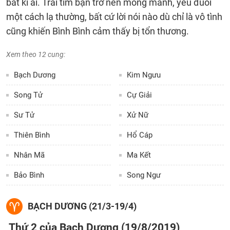
bất kì ai. Trái tim bạn trở nên mong manh, yếu đuối
một cách lạ thường, bất cứ lời nói nào dù chỉ là vô tình
cũng khiến Bình Bình cảm thấy bị tổn thương.
Xem theo 12 cung:
Bạch Dương
Kim Ngưu
Song Tử
Cự Giải
Sư Tử
Xử Nữ
Thiên Bình
Hổ Cáp
Nhân Mã
Ma Kết
Bảo Bình
Song Ngư
BẠCH DƯƠNG (21/3-19/4)
Thứ 2 của Bạch Dương (19/8/2019)