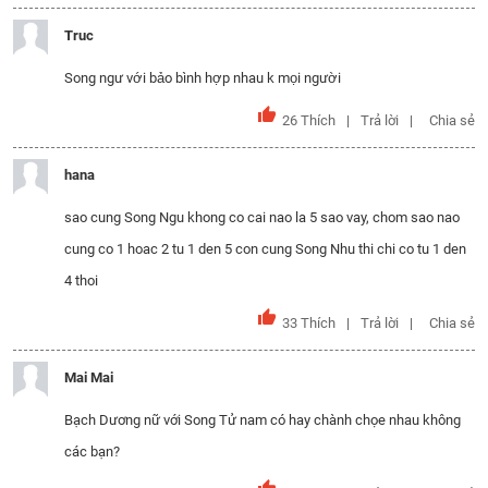
Truc
Song ngư với bảo bình hợp nhau k mọi người
26
Thích
Trả lời
Chia sẻ
hana
sao cung Song Ngu khong co cai nao la 5 sao vay, chom sao nao
cung co 1 hoac 2 tu 1 den 5 con cung Song Nhu thi chi co tu 1 den
4 thoi
33
Thích
Trả lời
Chia sẻ
Mai Mai
Bạch Dương nữ với Song Tử nam có hay chành chọe nhau không
các bạn?