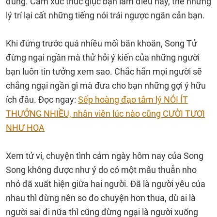
đúng. Cảm xúc thúc giục bạn làm điều này, thế nhưng
lý trí lại cất những tiếng nói trái ngược ngăn cản bạn.
Khi đứng trước quá nhiều mối băn khoăn, Song Tử
đừng ngại ngần mà thử hỏi ý kiến của những người
bạn luôn tin tưởng xem sao. Chắc hẳn mọi người sẽ
chẳng ngại ngần gì mà đưa cho bạn những gợi ý hữu
ích đâu. Đọc ngay:
Sếp hoàng đạo tâm lý NÓI ÍT
THƯỞNG NHIỀU, nhân viên lúc nào cũng CƯỜI TƯƠI
NHƯ HOA
Xem tử vi, chuyện tình cảm ngày hôm nay của Song
Song không được như ý do có một mâu thuẫn nho
nhỏ đã xuất hiện giữa hai người. Đã là người yêu của
nhau thì đừng nên so đo chuyện hơn thua, dù ai là
người sai đi nữa thì cũng đừng ngại là người xuống