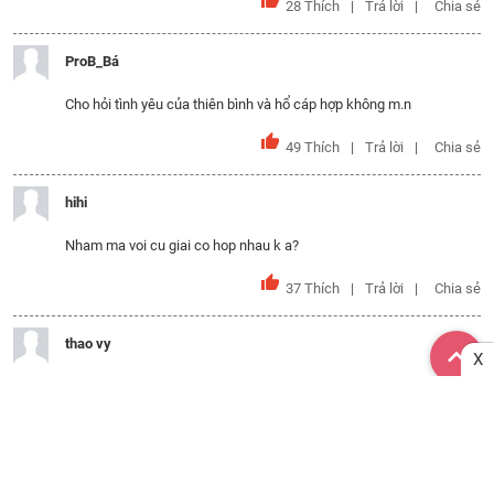
28
Thích
Trả lời
Chia sẻ
ProB_Bá
Cho hỏi tình yêu của thiên bình và hổ cáp hợp không m.n
49
Thích
Trả lời
Chia sẻ
hihi
Nham ma voi cu giai co hop nhau k a?
37
Thích
Trả lời
Chia sẻ
thao vy
X
cho mình hỏi Bảo Bình và Xử Nữ hợp nhau không?
40
Thích
Trả lời
Chia sẻ
Xem thêm