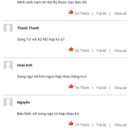
Minh sinh nam At Hoi thj thuoc nao ban nhi
63
Thích
Trả lời
Chia sẻ
Thanh Thanh
Song Tử với Xử Nữ hợp ko ạ?
42
Thích
Trả lời
Chia sẻ
Hoài Anh
Song ngư với kim ngưu hợp nhau hông m.n
76
Thích
Trả lời
Chia sẻ
Nguyễn
Bảo bình với song ngư có hợp nhau ko
73
Thích
Trả lời
Chia sẻ