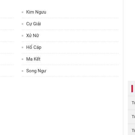
Kim Ngưu
Cự Giải
Xử Nữ
Hổ Cáp
Ma Kết
Song Ngư
T
T
T