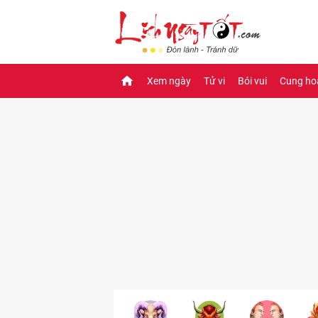
Xem ngày
Tử vi
Bói vui
Cung ho