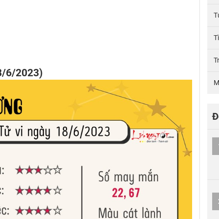
T
T
T
8/6/2023)
M
Đ