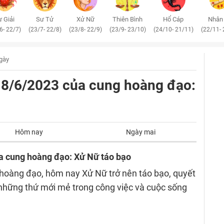
 Giải
Sư Tử
Xử Nữ
Thiên Bình
Hổ Cáp
Nhân
6- 22/7)
(23/7- 22/8)
(23/8- 22/9)
(23/9- 23/10)
(24/10- 21/11)
(22/11- 
ngày
 18/6/2023 của cung hoàng đạo:
Hôm nay
Ngày mai
ủa cung hoàng đạo: Xử Nữ táo bạo
hoàng đạo, hôm nay Xử Nữ trở nên táo bạo, quyết
 những thứ mới mẻ trong công việc và cuộc sống