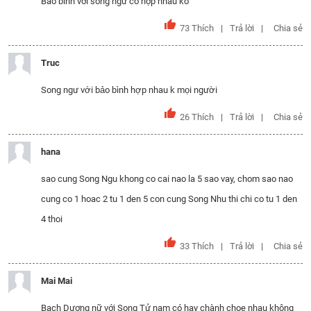
Bảo bình với song ngư có hợp nhau ko
73
Thích
Trả lời
Chia sẻ
Truc
Song ngư với bảo bình hợp nhau k mọi người
26
Thích
Trả lời
Chia sẻ
hana
sao cung Song Ngu khong co cai nao la 5 sao vay, chom sao nao
cung co 1 hoac 2 tu 1 den 5 con cung Song Nhu thi chi co tu 1 den
4 thoi
33
Thích
Trả lời
Chia sẻ
Mai Mai
Bạch Dương nữ với Song Tử nam có hay chành chọe nhau không