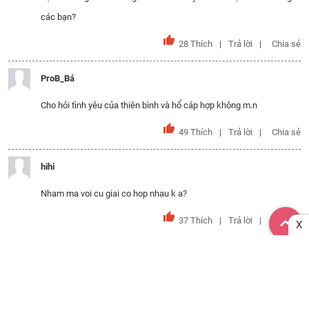
các bạn?
28
Thích
Trả lời
Chia sẻ
ProB_Bá
Cho hỏi tình yêu của thiên bình và hổ cáp hợp không m.n
49
Thích
Trả lời
Chia sẻ
hihi
Nham ma voi cu giai co hop nhau k a?
37
Thích
Trả lời
Chia sẻ
X
thao vy
cho mình hỏi Bảo Bình và Xử Nữ hợp nhau không?
40
Thích
Trả lời
Chia sẻ