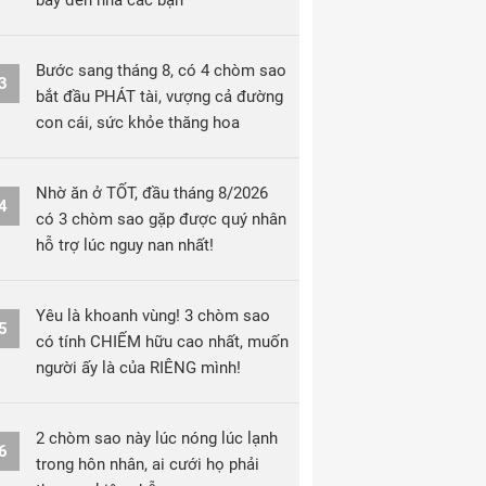
bay đến nhà các bạn
Bước sang tháng 8, có 4 chòm sao
3
bắt đầu PHÁT tài, vượng cả đường
con cái, sức khỏe thăng hoa
Nhờ ăn ở TỐT, đầu tháng 8/2026
4
có 3 chòm sao gặp được quý nhân
hỗ trợ lúc nguy nan nhất!
Yêu là khoanh vùng! 3 chòm sao
5
có tính CHIẾM hữu cao nhất, muốn
người ấy là của RIÊNG mình!
2 chòm sao này lúc nóng lúc lạnh
6
trong hôn nhân, ai cưới họ phải