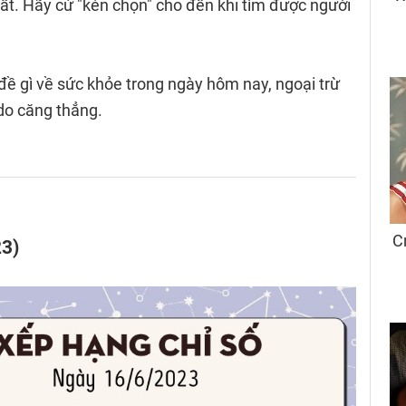
t. Hãy cứ "kén chọn" cho đến khi tìm được người
ề gì về sức khỏe trong ngày hôm nay, ngoại trừ
do căng thẳng.
23)