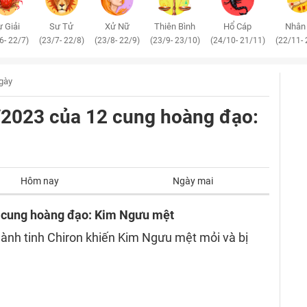
 Giải
Sư Tử
Xử Nữ
Thiên Bình
Hổ Cáp
Nhân
6- 22/7)
(23/7- 22/8)
(23/8- 22/9)
(23/9- 23/10)
(24/10- 21/11)
(22/11- 
ngày
6/2023 của 12 cung hoàng đạo:
Hôm nay
Ngày mai
2 cung hoàng đạo: Kim Ngưu mệt
hành tinh Chiron khiến Kim Ngưu mệt mỏi và bị