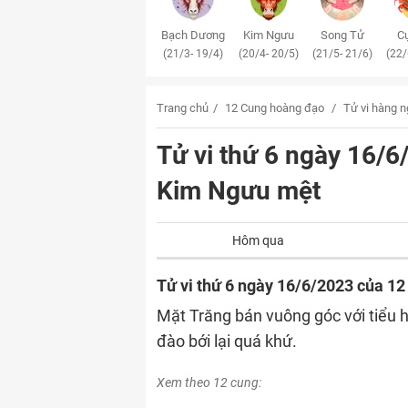
Bạch Dương
Kim Ngưu
Song Tử
Cự
(21/3- 19/4)
(20/4- 20/5)
(21/5- 21/6)
(22/
Trang chủ
12 Cung hoàng đạo
Tử vi hàng 
Tử vi thứ 6 ngày 16/
Kim Ngưu mệt
Hôm qua
Tử vi thứ 6 ngày 16/6/2023 của 1
Mặt Trăng bán vuông góc với tiểu 
đào bới lại quá khứ.
Xem theo 12 cung: