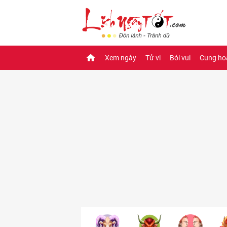
Xem ngày
Tử vi
Bói vui
Cung ho