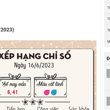
T
T
/2023)
T
M
Đ