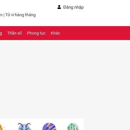
Đăng nhập
ần
|
Tử vi hàng tháng
ng
Thần số
Phong tục
Khác