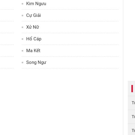
Kim Ngưu
Cự Giải
Xử Nữ
Hổ Cáp
Ma Kết
Song Ngư
T
T
T