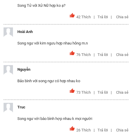
Song Tử với Xử Nữ hợp ko ạ?
42
Thích
Trả lời
Chia sẻ
Hoài Anh
Song ngư với kim ngưu hợp nhau hông m.n
76
Thích
Trả lời
Chia sẻ
Nguyễn
Bảo bình với song ngư có hợp nhau ko
73
Thích
Trả lời
Chia sẻ
Truc
Song ngư với bảo bình hợp nhau k mọi người
26
Thích
Trả lời
Chia sẻ