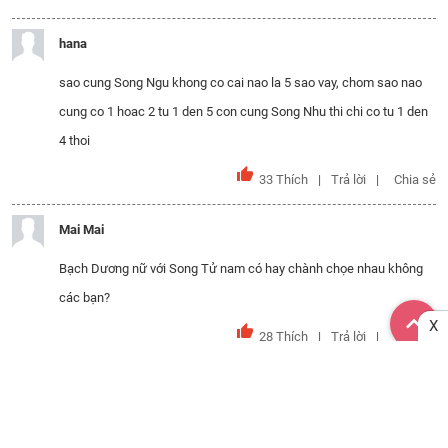
hana
sao cung Song Ngu khong co cai nao la 5 sao vay, chom sao nao
cung co 1 hoac 2 tu 1 den 5 con cung Song Nhu thi chi co tu 1 den
4 thoi
33
Thích
Trả lời
Chia sẻ
Mai Mai
Bạch Dương nữ với Song Tử nam có hay chành chọe nhau không
các bạn?
X
28
Thích
Trả lời
Chia sẻ
ProB_Bá
Cho hỏi tình yêu của thiên bình và hổ cáp hợp không m.n