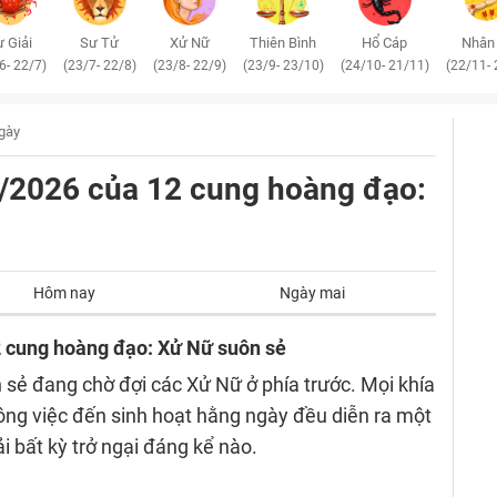
 Giải
Sư Tử
Xử Nữ
Thiên Bình
Hổ Cáp
Nhân
6- 22/7)
(23/7- 22/8)
(23/8- 22/9)
(23/9- 23/10)
(24/10- 21/11)
(22/11- 
ngày
/5/2026 của 12 cung hoàng đạo:
Hôm nay
Ngày mai
2 cung hoàng đạo: Xử Nữ suôn sẻ
 sẻ đang chờ đợi các Xử Nữ ở phía trước. Mọi khía
ông việc đến sinh hoạt hằng ngày đều diễn ra một
 bất kỳ trở ngại đáng kể nào.