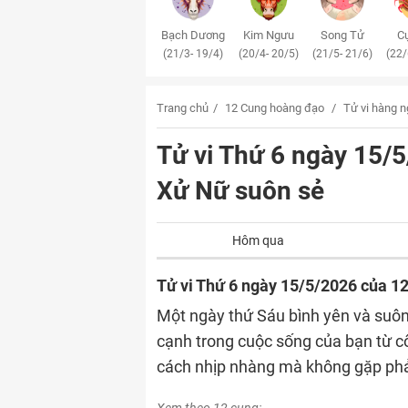
Bạch Dương
Kim Ngưu
Song Tử
Cự
(21/3- 19/4)
(20/4- 20/5)
(21/5- 21/6)
(22/
Trang chủ
12 Cung hoàng đạo
Tử vi hàng 
Tử vi Thứ 6 ngày 15
Xử Nữ suôn sẻ
Hôm qua
Tử vi Thứ 6 ngày 15/5/2026 của 1
Một ngày thứ Sáu bình yên và suôn
cạnh trong cuộc sống của bạn từ c
cách nhịp nhàng mà không gặp phải