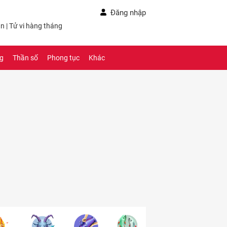
Đăng nhập
ần
|
Tử vi hàng tháng
ng
Thần số
Phong tục
Khác