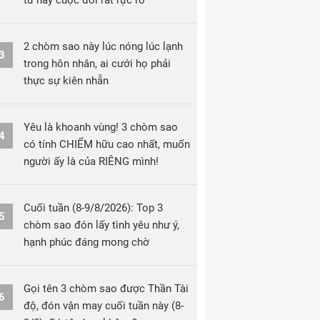
từ nay cuộc đời rất rực rỡ
2 chòm sao này lúc nóng lúc lạnh
3
trong hôn nhân, ai cưới họ phải
thực sự kiên nhẫn
Yêu là khoanh vùng! 3 chòm sao
4
có tính CHIẾM hữu cao nhất, muốn
người ấy là của RIÊNG mình!
Cuối tuần (8-9/8/2026): Top 3
5
chòm sao đón lấy tình yêu như ý,
hạnh phúc đáng mong chờ
Gọi tên 3 chòm sao được Thần Tài
6
độ, đón vận may cuối tuần này (8-