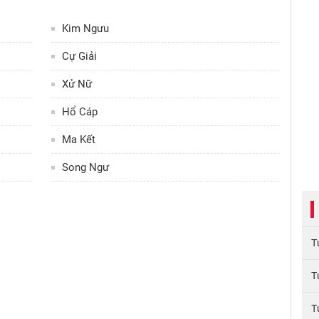
Kim Ngưu
Cự Giải
Xử Nữ
Hổ Cáp
Ma Kết
Song Ngư
T
T
T