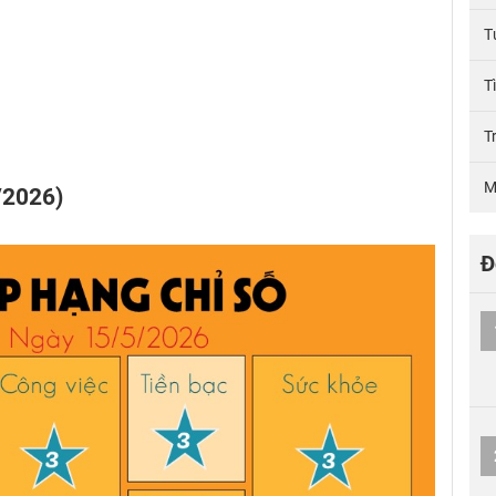
T
T
T
M
/2026)
Đ