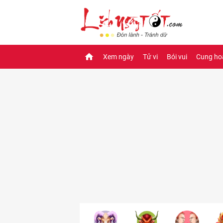
Xem ngày
Tử vi
Bói vui
Cung ho