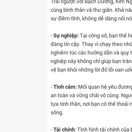
Trái ngược với Bạch Dương, Kim Ng
cùng bình thản và thư giãn. Khả nă
sự điềm tĩnh, không dễ dàng nổi n
-
Sự nghiệp:
Tại công sở, bạn thể h
đáng tin cậy. Thay vì chạy theo n
nghiêm túc các hướng dẫn và quy tr
nghiệp này không chỉ giúp bạn trá
vệ bạn khỏi những lời đổ lỗi oan uổ
-
Tình cảm:
Mối quan hệ yêu đươn
an toàn và vững chãi vô cùng. Ngư
tựa tinh thần, nơi bạn có thể thoải
sống.
-
Tài chính
: Tình hình tài chính củ