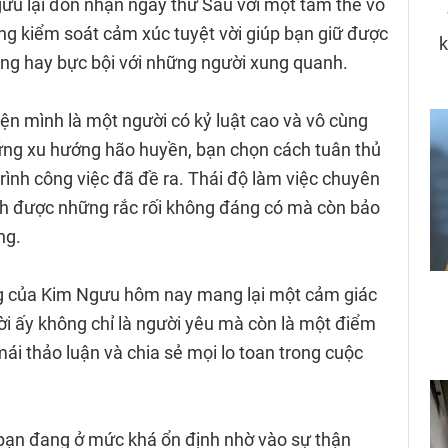
ưu lại đón nhận ngày thứ Sáu với một tâm thế vô
ng kiểm soát cảm xúc tuyệt vời giúp bạn giữ được
óng hay bực bội với những người xung quanh.
iện mình là một người có kỷ luật cao và vô cùng
hững xu hướng hão huyền, bạn chọn cách tuân thủ
ình công việc đã đề ra. Thái độ làm việc chuyên
nh được những rắc rối không đáng có mà còn bảo
ng.
g của Kim Ngưu hôm nay mang lại một cảm giác
ời ấy không chỉ là người yêu mà còn là một điểm
 mái thảo luận và chia sẻ mọi lo toan trong cuộc
a bạn đang ở mức khá ổn định nhờ vào sự thận