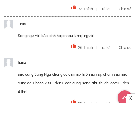
73
Thích
Trả lời
Chia sẻ
Truc
Song ngư với bảo bình hợp nhau k mọi người
26
Thích
Trả lời
Chia sẻ
hana
sao cung Song Ngu khong co cai nao la 5 sao vay, chom sao nao
cung co 1 hoac 2 tu 1 den 5 con cung Song Nhu thi chi co tu 1 den
4 thoi
X
33
Thích
Trả lời
Chia sẻ
Mai Mai
Bạch Dương nữ với Song Tử nam có hay chành chọe nhau không