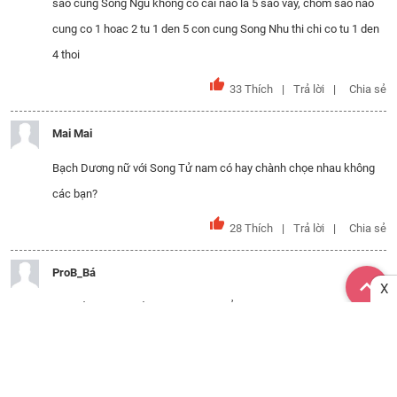
sao cung Song Ngu khong co cai nao la 5 sao vay, chom sao nao
cung co 1 hoac 2 tu 1 den 5 con cung Song Nhu thi chi co tu 1 den
4 thoi
33
Thích
Trả lời
Chia sẻ
Mai Mai
Bạch Dương nữ với Song Tử nam có hay chành chọe nhau không
các bạn?
28
Thích
Trả lời
Chia sẻ
ProB_Bá
X
Cho hỏi tình yêu của thiên bình và hổ cáp hợp không m.n
49
Thích
Trả lời
Chia sẻ
hihi