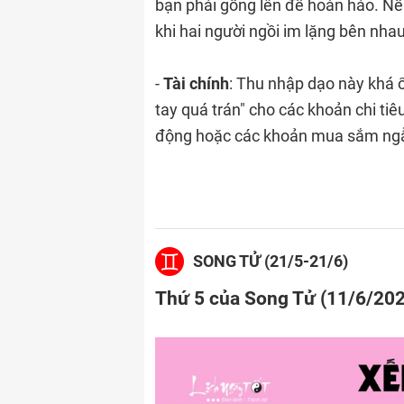
bạn phải gồng lên để hoàn hảo. Nế
khi hai người ngồi im lặng bên nh
-
Tài chính
: Thu nhập dạo này khá 
tay quá trán" cho các khoản chi tiêu
động hoặc các khoản mua sắm ngẫ
SONG TỬ (21/5-21/6)
Thứ 5 của Song Tử (11/6/20