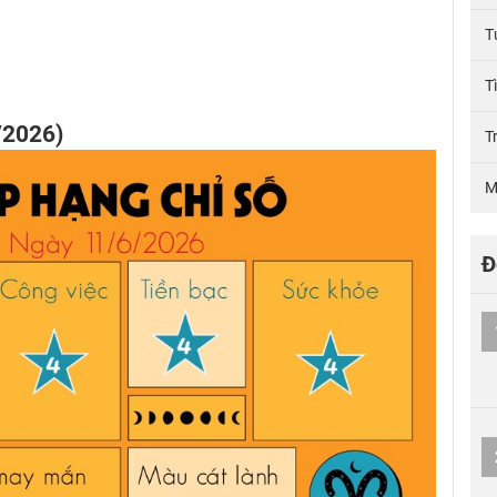
T
T
/2026)
T
M
Đ