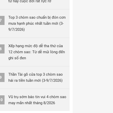
từ nay cuộc đời rất rực rỡ
Top 3 chòm sao chuẩn bị đón cơn
7
mưa hạnh phúc nhất tuần mới (3-
9/7/2026)
Xếp hạng mức độ dễ tha thứ của
8
12 chòm sao: Từ dễ mủi lòng đến
ghi sổ đen
Thần Tài gõ cửa top 3 chòm sao
9
hái ra tiền tuần mới (3-9/7/2026)
Vũ trụ sớm báo tin vui 4 chòm sao
10
may mắn nhất tháng 8/2026