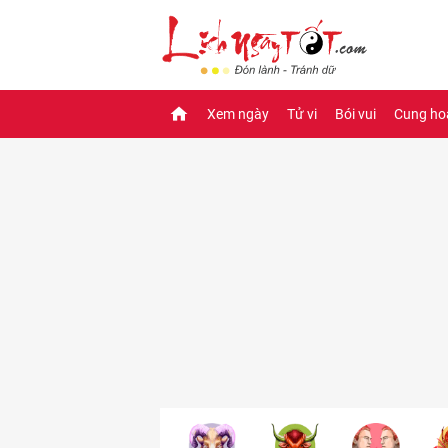
Xem ngày
Tử vi
Bói vui
Cung ho