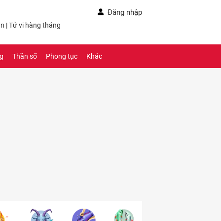
Đăng nhập
ần
|
Tử vi hàng tháng
ng
Thần số
Phong tục
Khác