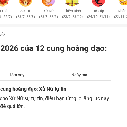
 Giải
Sư Tử
Xử Nữ
Thiên Bình
Hổ Cáp
Nhân
6- 22/7)
(23/7- 22/8)
(23/8- 22/9)
(23/9- 23/10)
(24/10- 21/11)
(22/11- 
ngày
6/2026 của 12 cung hoàng đạo:
Hôm nay
Ngày mai
 cung hoàng đạo: Xử Nữ tự tin
ho Xử Nữ sự tự tin, điều bạn từng lo lắng lúc này
đề quá lớn.