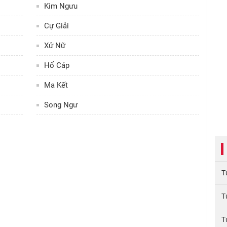
Kim Ngưu
Cự Giải
Xử Nữ
Hổ Cáp
Ma Kết
Song Ngư
T
T
T