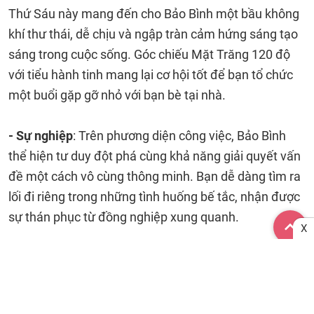
Thứ Sáu này mang đến cho Bảo Bình một bầu không
khí thư thái, dễ chịu và ngập tràn cảm hứng sáng tạo
sáng trong cuộc sống. Góc chiếu Mặt Trăng 120 độ
với tiểu hành tinh mang lại cơ hội tốt để bạn tổ chức
một buổi gặp gỡ nhỏ với bạn bè tại nhà.
- Sự nghiệp
: Trên phương diện công việc, Bảo Bình
thể hiện tư duy đột phá cùng khả năng giải quyết vấn
đề một cách vô cùng thông minh. Bạn dễ dàng tìm ra
lối đi riêng trong những tình huống bế tắc, nhận được
sự thán phục từ đồng nghiệp xung quanh.
X
- Tình cảm:
Vận trình tình cảm của Bảo Bình hôm nay
diễn ra vô cùng êm đẹp, hài hòa và ngập tràn sự thấu
hiểu lẫn nhau. Bạn biết cách làm mới mối quan hệ