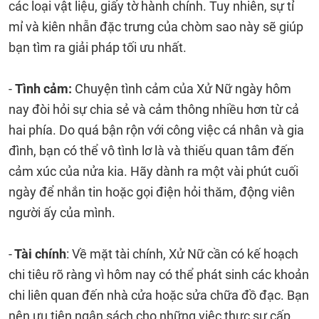
các loại vật liệu, giấy tờ hành chính. Tuy nhiên, sự tỉ
mỉ và kiên nhẫn đặc trưng của chòm sao này sẽ giúp
bạn tìm ra giải pháp tối ưu nhất.
-
Tình cảm:
Chuyện tình cảm của Xử Nữ ngày hôm
nay đòi hỏi sự chia sẻ và cảm thông nhiều hơn từ cả
hai phía. Do quá bận rộn với công việc cá nhân và gia
đình, bạn có thể vô tình lơ là và thiếu quan tâm đến
cảm xúc của nửa kia. Hãy dành ra một vài phút cuối
ngày để nhắn tin hoặc gọi điện hỏi thăm, động viên
người ấy của mình.
-
Tài chính
: Về mặt tài chính, Xử Nữ cần có kế hoạch
chi tiêu rõ ràng vì hôm nay có thể phát sinh các khoản
chi liên quan đến nhà cửa hoặc sửa chữa đồ đạc. Bạn
nên ưu tiên ngân sách cho những việc thực sự cấp