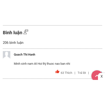
Bình luận
206
bình luận
Quach Thi Hanh
Minh sinh nam At Hoi thj thuoc nao ban nhi
63
Thích
Trả lời
Chia sẻ
X
Thanh Thanh
Song Tử với Xử Nữ hợp ko ạ?
42
Thích
Trả lời
Chia sẻ