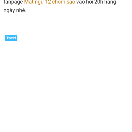
fanpage
Mật ngữ 12 chòm sao
vào hồi 20h hàng
ngày nhé.