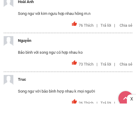
Hoài Anh
Song ngư với kim ngưu hợp nhau hông m.n
76
Thích
Trả lời
Chia sẻ
Nguyễn
Bảo bình với song ngư có hợp nhau ko
73
Thích
Trả lời
Chia sẻ
Truc
Song ngư với bảo bình hợp nhau k mọi người
X
26
Thích
Trả lời
Chia sẻ
hana
sao cung Song Ngu khong co cai nao la 5 sao vay, chom sao nao