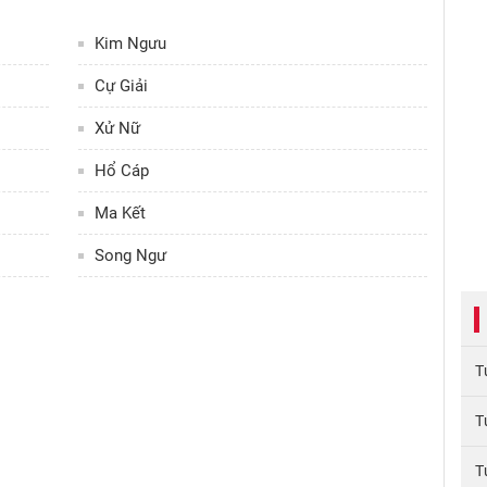
Kim Ngưu
Cự Giải
Xử Nữ
Hổ Cáp
Ma Kết
Song Ngư
T
T
T