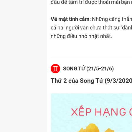
đầu để tâm trí được thoải mái bạn
Về mặt tình cảm
: Những căng thẳn
cả hai người vẫn chưa thật sự “dà
những điều nhỏ nhặt nhất.
SONG TỬ (21/5-21/6)
Thứ 2 của Song Tử (9/3/202