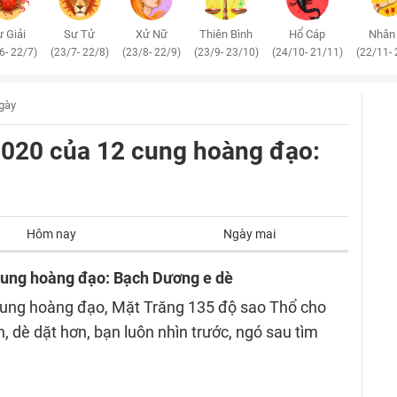
 Giải
Sư Tử
Xử Nữ
Thiên Bình
Hổ Cáp
Nhân
6- 22/7)
(23/7- 22/8)
(23/8- 22/9)
(23/9- 23/10)
(24/10- 21/11)
(22/11- 
ngày
/2020 của 12 cung hoàng đạo:
Hôm nay
Ngày mai
 cung hoàng đạo: Bạch Dương e dè
cung hoàng đạo, Mặt Trăng 135 độ sao Thổ cho
 dè dặt hơn, bạn luôn nhìn trước, ngó sau tìm