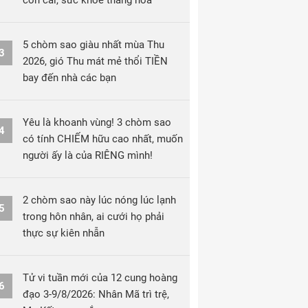
con cái, sức khỏe thăng hoa
5 chòm sao giàu nhất mùa Thu
3
2026, gió Thu mát mẻ thổi TIỀN
bay đến nhà các bạn
Yêu là khoanh vùng! 3 chòm sao
4
có tính CHIẾM hữu cao nhất, muốn
người ấy là của RIÊNG mình!
2 chòm sao này lúc nóng lúc lạnh
5
trong hôn nhân, ai cưới họ phải
thực sự kiên nhẫn
Tử vi tuần mới của 12 cung hoàng
6
đạo 3-9/8/2026: Nhân Mã trì trệ,