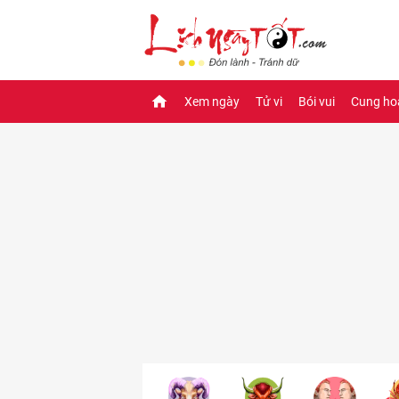
Xem ngày
Tử vi
Bói vui
Cung ho