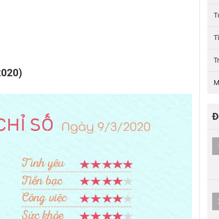
T
T
T
2020)
M
Đ