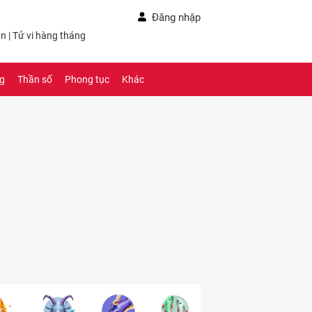
Đăng nhập
ần
|
Tử vi hàng tháng
ng
Thần số
Phong tục
Khác