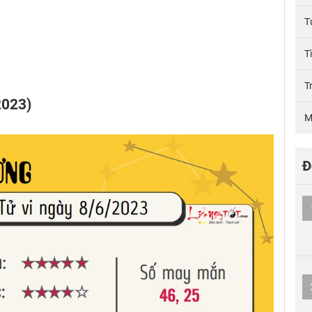
T
T
T
2023)
M
Đ