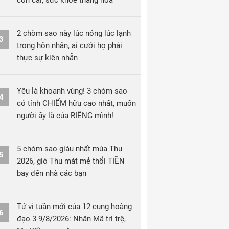
con cái, sức khỏe thăng hoa
2 chòm sao này lúc nóng lúc lạnh
3
trong hôn nhân, ai cưới họ phải
thực sự kiên nhẫn
Yêu là khoanh vùng! 3 chòm sao
4
có tính CHIẾM hữu cao nhất, muốn
người ấy là của RIÊNG mình!
5 chòm sao giàu nhất mùa Thu
5
2026, gió Thu mát mẻ thổi TIỀN
bay đến nhà các bạn
Tử vi tuần mới của 12 cung hoàng
6
đạo 3-9/8/2026: Nhân Mã trì trệ,