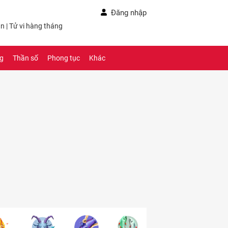
Đăng nhập
ần
|
Tử vi hàng tháng
ng
Thần số
Phong tục
Khác