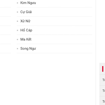
Kim Ngưu
Cự Giải
Xử Nữ
Hổ Cáp
Ma Kết
Song Ngư
T
T
T