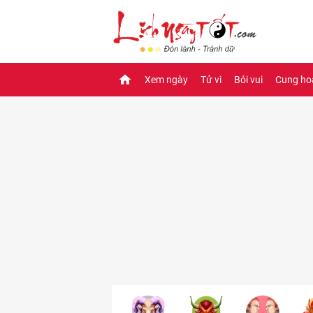
Xem ngày
Tử vi
Bói vui
Cung ho