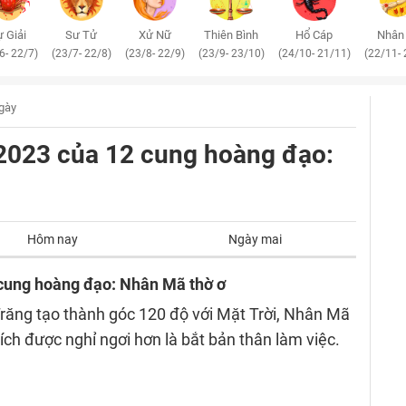
 Giải
Sư Tử
Xử Nữ
Thiên Bình
Hổ Cáp
Nhân
6- 22/7)
(23/7- 22/8)
(23/8- 22/9)
(23/9- 23/10)
(24/10- 21/11)
(22/11- 
ngày
/2023 của 12 cung hoàng đạo:
Hôm nay
Ngày mai
 cung hoàng đạo: Nhân Mã thờ ơ
răng tạo thành góc 120 độ với Mặt Trời, Nhân Mã
hích được nghỉ ngơi hơn là bắt bản thân làm việc.