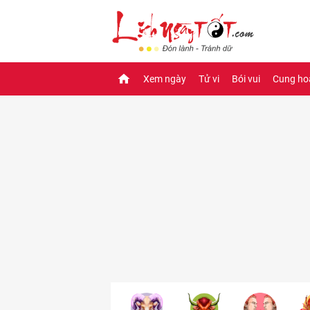
Xem ngày
Tử vi
Bói vui
Cung ho