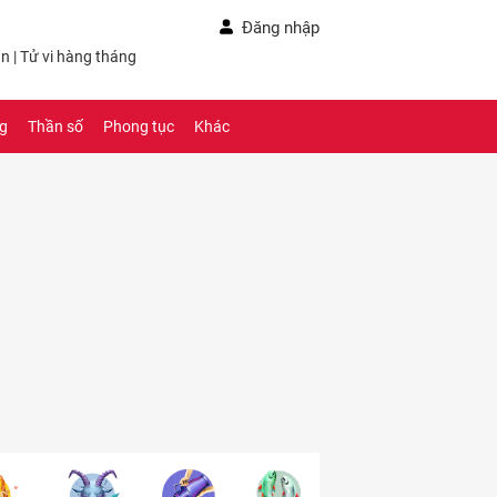
Đăng nhập
ần
|
Tử vi hàng tháng
ng
Thần số
Phong tục
Khác