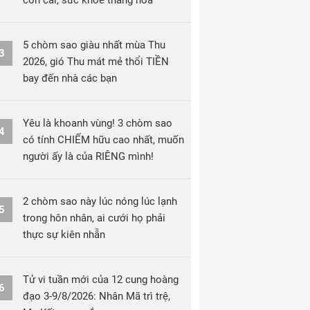
con cái, sức khỏe thăng hoa
5 chòm sao giàu nhất mùa Thu
3
2026, gió Thu mát mẻ thổi TIỀN
bay đến nhà các bạn
Yêu là khoanh vùng! 3 chòm sao
4
có tính CHIẾM hữu cao nhất, muốn
người ấy là của RIÊNG mình!
2 chòm sao này lúc nóng lúc lạnh
5
trong hôn nhân, ai cưới họ phải
thực sự kiên nhẫn
Tử vi tuần mới của 12 cung hoàng
6
đạo 3-9/8/2026: Nhân Mã trì trệ,