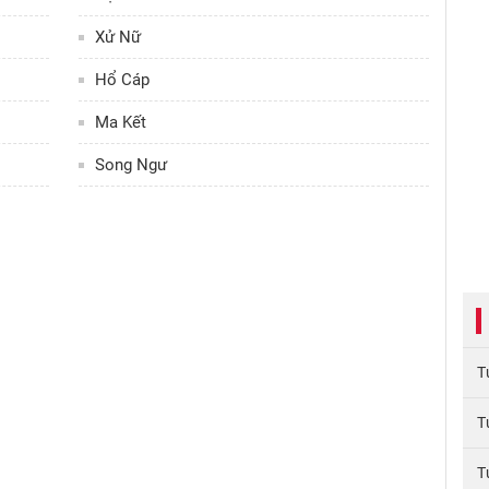
Xử Nữ
Hổ Cáp
Ma Kết
Song Ngư
T
T
T