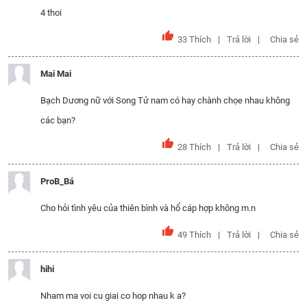
4 thoi
33
Thích
Trả lời
Chia sẻ
Mai Mai
Bạch Dương nữ với Song Tử nam có hay chành chọe nhau không
các bạn?
28
Thích
Trả lời
Chia sẻ
ProB_Bá
Cho hỏi tình yêu của thiên bình và hổ cáp hợp không m.n
49
Thích
Trả lời
Chia sẻ
hihi
Nham ma voi cu giai co hop nhau k a?