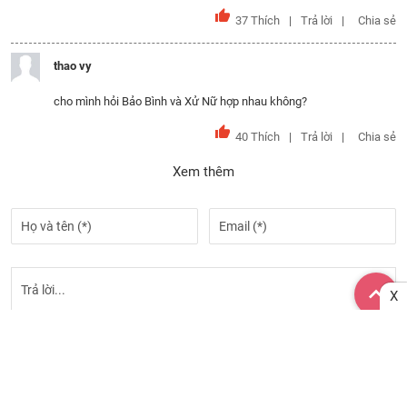
37
Thích
Trả lời
Chia sẻ
thao vy
cho mình hỏi Bảo Bình và Xử Nữ hợp nhau không?
40
Thích
Trả lời
Chia sẻ
Xem thêm
X
GỬI