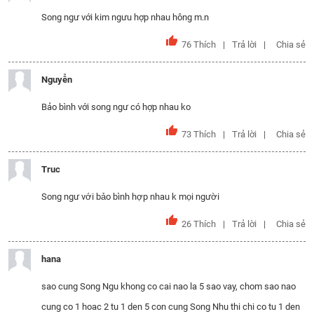
Song ngư với kim ngưu hợp nhau hông m.n
76
Thích
Trả lời
Chia sẻ
Nguyễn
Bảo bình với song ngư có hợp nhau ko
73
Thích
Trả lời
Chia sẻ
Truc
Song ngư với bảo bình hợp nhau k mọi người
26
Thích
Trả lời
Chia sẻ
hana
sao cung Song Ngu khong co cai nao la 5 sao vay, chom sao nao
cung co 1 hoac 2 tu 1 den 5 con cung Song Nhu thi chi co tu 1 den