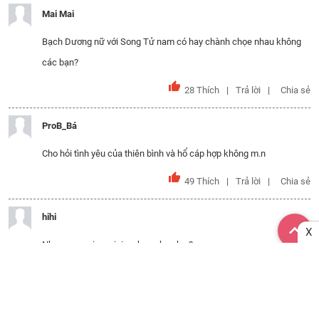
Mai Mai
Bạch Dương nữ với Song Tử nam có hay chành chọe nhau không
các bạn?
28
Thích
Trả lời
Chia sẻ
ProB_Bá
Cho hỏi tình yêu của thiên bình và hổ cáp hợp không m.n
49
Thích
Trả lời
Chia sẻ
hihi
X
Nham ma voi cu giai co hop nhau k a?
37
Thích
Trả lời
Chia sẻ
thao vy