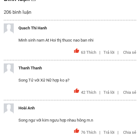
206
bình luận
Quach Thi Hanh
Minh sinh nam At Hoi thj thuoc nao ban nhi
63
Thích
Trả lời
Chia sẻ
Thanh Thanh
Song Tử với Xử Nữ hợp ko ạ?
42
Thích
Trả lời
Chia sẻ
Hoài Anh
Song ngư với kim ngưu hợp nhau hông m.n
76
Thích
Trả lời
Chia sẻ