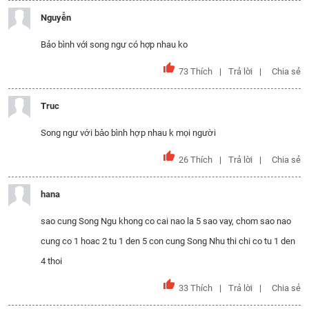
Nguyễn
Bảo bình với song ngư có hợp nhau ko
73
Thích
Trả lời
Chia sẻ
Truc
Song ngư với bảo bình hợp nhau k mọi người
26
Thích
Trả lời
Chia sẻ
hana
sao cung Song Ngu khong co cai nao la 5 sao vay, chom sao nao
cung co 1 hoac 2 tu 1 den 5 con cung Song Nhu thi chi co tu 1 den
4 thoi
33
Thích
Trả lời
Chia sẻ