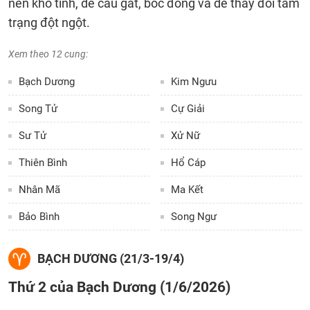
nên khó tính, dễ cáu gắt, bốc đồng và dễ thay đổi tâm
trạng đột ngột.
Xem theo 12 cung:
Bạch Dương
Kim Ngưu
Song Tử
Cự Giải
Sư Tử
Xử Nữ
Thiên Bình
Hổ Cáp
Nhân Mã
Ma Kết
Bảo Bình
Song Ngư
BẠCH DƯƠNG (21/3-19/4)
Thứ 2 của Bạch Dương (1/6/2026)