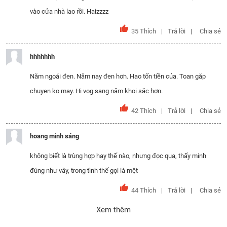
vào cửa nhà lao rồi. Haizzzz
35
Thích
Trả lời
Chia sẻ
hhhhhhh
Năm ngoái đen. Năm nay đen hơn. Hao tốn tiền của. Toan găp
chuyen ko may. Hi vog sang năm khoi săc hơn.
42
Thích
Trả lời
Chia sẻ
hoang minh sáng
không biết là trùng hợp hay thế nào, nhưng đọc qua, thấy minh
đúng như vây, trong tình thế gọi là mệt
44
Thích
Trả lời
Chia sẻ
Xem thêm