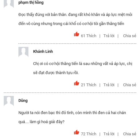
phạm thị hồng
Đọc thấy đúng với bản thân. đang rất khó khăn và áp lực mệt mỏi
đến vô cùng nhưng trong cái khổ có cơ hội tôi gần thăng tiến
61
Thích
Trả lời
Chia sẻ
Khánh Linh
Chị ơi có cơ hội thăng tiến là sau những vất vả áp lực, chị
sẽ đạt được thành tựu rồi.
21
Thích
Trả lời
Chia sẻ
Dũng
Người ta nói đen bạc thì đỏ tình, còn mình thì đen cả hai chán
quá.... làm gì hoá giải đây?
72
Thích
Trả lời
Chia sẻ