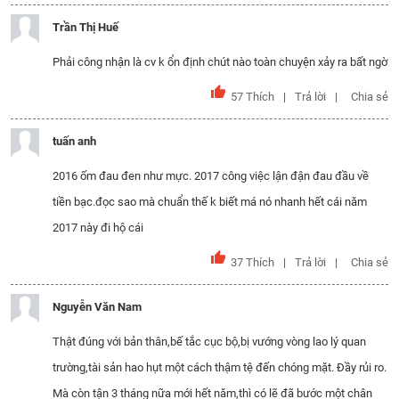
Trần Thị Huế
Phải công nhận là cv k ổn định chút nào toàn chuyện xảy ra bất ngờ
57
Thích
Trả lời
Chia sẻ
tuấn anh
2016 ốm đau đen như mực. 2017 công việc lận đận đau đầu về
tiền bạc.đọc sao mà chuẩn thế k biết má nó nhanh hết cái năm
2017 này đi hộ cái
37
Thích
Trả lời
Chia sẻ
Nguyễn Văn Nam
Thật đúng với bản thân,bế tắc cục bộ,bị vướng vòng lao lý quan
trường,tài sản hao hụt một cách thậm tệ đến chóng mặt. Đầy rủi ro.
Mà còn tận 3 tháng nữa mới hết năm,thì có lẽ đã bước một chân