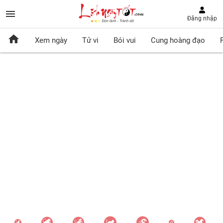
Đăng nhập
Xem ngày
Tử vi
Bói vui
Cung hoàng đạo