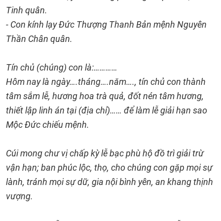
Tinh quân.
- Con kính lạy Đức Thượng Thanh Bản mệnh Nguyên
Thần Chân quân.
Tín chủ (chúng) con là:…………
Hôm nay là ngày….tháng….năm…., tín chủ con thành
tâm sắm lễ, hương hoa trà quả, đốt nén tâm hương,
thiết lập linh án tại (địa chỉ)…… để làm lễ giải hạn sao
Mộc Đức chiếu mệnh.
Cúi mong chư vị chấp kỳ lễ bạc phù hộ đồ trì giải trừ
vận hạn; ban phúc lộc, thọ, cho chúng con gặp mọi sự
lành, tránh mọi sự dữ, gia nội bình yên, an khang thịnh
vượng.