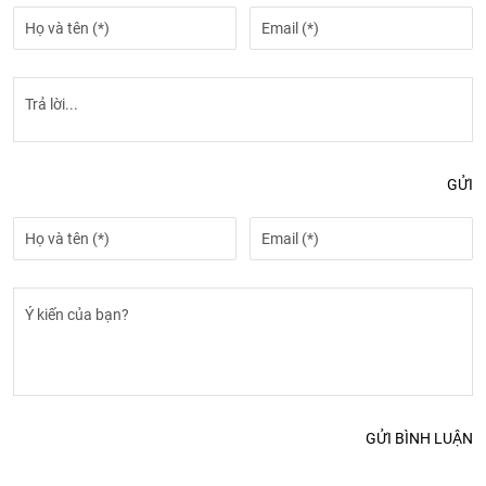
GỬI
GỬI BÌNH LUẬN