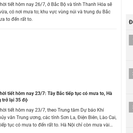
hời tiết hôm nay 26/7, ở Bắc Bộ và tỉnh Thanh Hóa sẽ
ừa, có nơi mưa to; khu vực vùng núi và trung du Bắc
a to đến rất to.
Đ
hời tiết hôm nay 23/7: Tây Bắc tiếp tục có mưa to, Hà
 trở lại 35 độ
hời tiết hôm nay 23/7, theo Trung tâm Dự báo Khí
ủy văn Trung ương, các tỉnh Sơn La, Điện Biên, Lào Cai,
tiếp tục có mưa to đến rất to. Hà Nội chỉ còn mưa vài
 nắng với nhiệt độ lên tới 35 độ C.