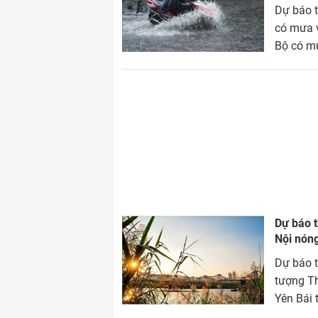
Dự báo t
có mưa v
Bộ có mư
Dự báo t
Nội nóng
Dự báo t
tượng Th
Yên Bái 
nơi, trời