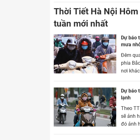
Thời Tiết Hà Nội Hôm 
tuần mới nhất
Dự báo t
mưa nhỏ,
Đêm qua
phía Bắc
nơi khác
các tỉnh
Dự báo t
lạnh
Theo TT
sẽ ảnh h
đó ảnh h
Bắc Trun