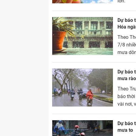
lớn.
Dự báo t
Hóa ngà
Theo The
7/8 nhi
mưa dôn
Dự báo t
mưa rào 
Theo Tr
báo thời
vài nơi,
Dự báo t
mưa to