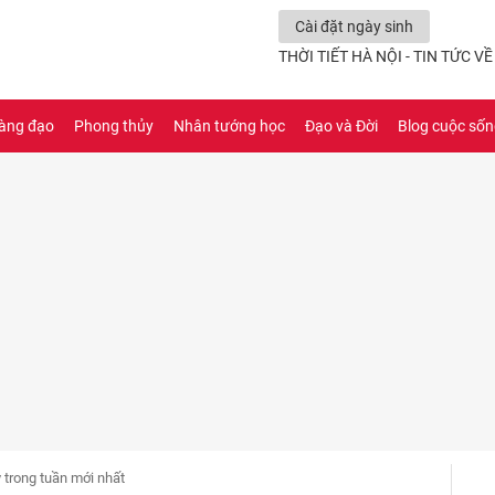
Cài đặt ngày sinh
THỜI TIẾT HÀ NỘI - TIN TỨC V
àng đạo
Phong thủy
Nhân tướng học
Đạo và Đời
Blog cuộc số
 trong tuần mới nhất