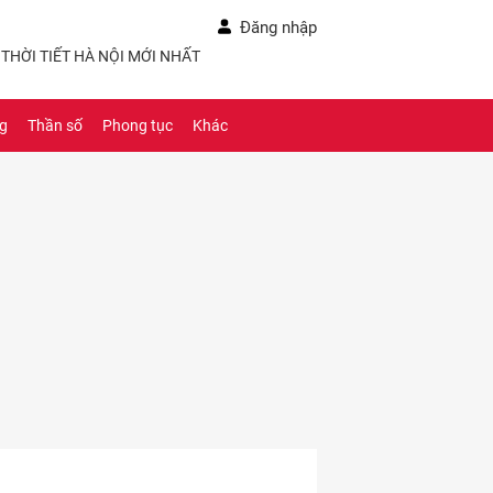
Đăng nhập
Ề THỜI TIẾT HÀ NỘI MỚI NHẤT
ng
Thần số
Phong tục
Khác