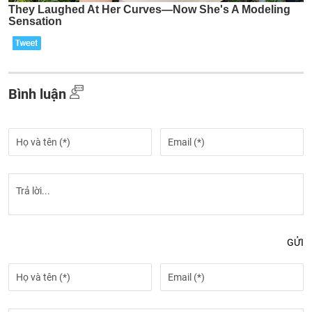
Bình luận
GỬI