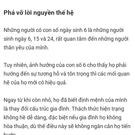
Phá vỡ lời nguyền thế hệ
Những người có con số ngày sinh 6 là những người
sinh ngày 6, 15 và 24, rất quan tâm đến những người
thân yêu của mình.
Tuy nhiên, ảnh hưởng của con số 6 cho thấy họ phải
hướng đến sự tương hỗ và tôn trọng thì các mối quan
hệ của họ mới có hiệu quả.
Ngay từ khi còn nhỏ, họ đã biết định mệnh của mình
là thay đổi cấu trúc gia đình. Thách thức hiện trạng
không hề dễ dàng, đặc biệt nếu gia đình họ không
hòa thuận, dù thế điều này sẽ không ngăn cản họ tiến
bước.