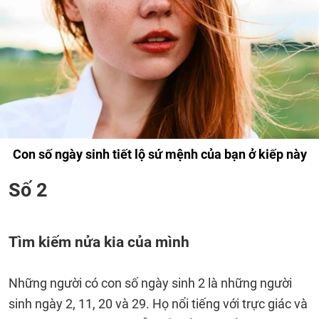
Con số ngày sinh tiết lộ sứ mệnh của bạn ở kiếp này
Số 2
Tìm kiếm nửa kia của mình
Những người có con số ngày sinh 2 là những người
sinh ngày 2, 11, 20 và 29. Họ nổi tiếng với trực giác và