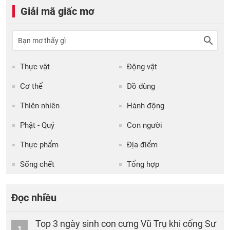
Giải mã giấc mơ
Thực vật
Động vật
Cơ thể
Đồ dùng
Thiên nhiên
Hành động
Phật - Quỷ
Con người
Thực phẩm
Địa điểm
Sống chết
Tổng hợp
Đọc nhiều
Top 3 ngày sinh con cưng Vũ Trụ khi cổng Sư
1