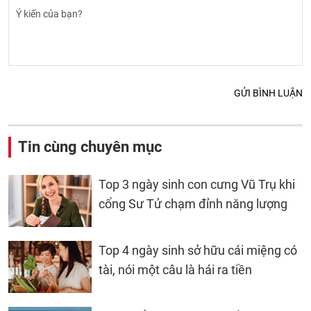
GỬI BÌNH LUẬN
Tin cùng chuyên mục
Top 3 ngày sinh con cưng Vũ Trụ khi
cổng Sư Tử chạm đỉnh năng lượng
Top 4 ngày sinh sở hữu cái miệng có
tài, nói một câu là hái ra tiền