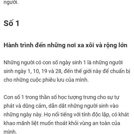
người.
Số 1
Hành trình đến những nơi xa xôi và rộng lớn
Những người có con số ngày sinh 1 là những người
sinh ngày 1, 10, 19 và 28, đến thế giới này để chuẩn bị
cho những cuộc phiêu lưu của mình.
Con số 1 trong thần số học tượng trưng cho sự tự
phát và dũng cảm, dẫn dắt những người sinh vào
những ngày này. Họ nổi tiếng với tính độc lập, có khát
khao mãnh liệt muốn thoát khỏi vùng an toàn của
mình.