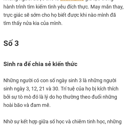
hành trình tìm kiếm tình yêu đích thực. May mắn thay,
trực giác sẽ sớm cho họ biết được khi nào mình đã
tìm thấy nửa kia của mình.
Số 3
Sinh ra để chia sẻ kiến ​​thức
Những người có con số ngày sinh 3 là những người
sinh ngày 3, 12, 21 và 30. Trí tuệ của họ bị kích thích
bởi sự tò mò đó là lý do họ thường theo đuổi những
hoài bão và đam mê.
Nhờ sự kết hợp giữa số học và chiêm tinh học, những