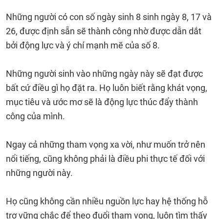
Những người có con số ngày sinh 8 sinh ngày 8, 17 và
26, được định sẵn sẽ thành công nhờ được dẫn dắt
bởi động lực và ý chí mạnh mẽ của số 8.
Những người sinh vào những ngày này sẽ đạt được
bất cứ điều gì họ đặt ra. Họ luôn biết rằng khát vọng,
mục tiêu và ước mơ sẽ là động lực thúc đẩy thành
công của mình.
Ngay cả những tham vọng xa vời, như muốn trở nên
nổi tiếng, cũng không phải là điều phi thực tế đối với
những người này.
Họ cũng không cần nhiều nguồn lực hay hệ thống hỗ
trợ vững chắc để theo đuổi tham vọng, luôn tìm thấy