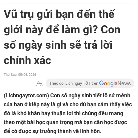
Vũ trụ gửi bạn đến thế
giới này để làm gì? Con
số ngày sinh sẽ trả lời
chính xác
Thứ Sáu, 05/06/2026
Theo dõi Lịch ngày TỐT trên
(Lichngaytot.com)
Con số ngày sinh tiết lộ sứ mệnh
của bạn ở kiếp này là gì và cho dù bạn cảm thấy việc
đó là khó khăn hay thuận lợi thì chúng đều mang
theo một bài học quan trọng mà bạn cần học được
để có được sự trưởng thành về linh hồn.