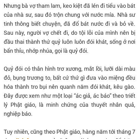
Nhưng bà vợ tham lam, keo kiệt đã lén đi tiểu vào bát
của nhà sư, sau đó trộn chung với nước mía. Nhà sư
tinh thông biết chuyện, đã đổ bát nước đi và bỏ về.
Sau này, người vợ chết đi, do tội lỗi của mình nên bị
đầu thai thành thứ quỷ luôn luôn đói khát, sống ở nơi
bẩn thỉu, nhớp nhúa, gọi là quỷ đói.
Quỷ đói có thân hình trơ xương, mắt lồi, lưỡi dài màu
đỏ, bụng trương to, bất cứ thứ gì đưa vào miệng đều
hóa thành tro bụi nên quanh năm đói khát, kêu gào.
Đây được xem như một loại “ác giả, ác báo” theo triết
lý Phật giáo, là minh chứng của thuyết nhân quả,
nghiệp báo.
Tuy nhiên, cũng theo Phật giáo, hàng năm tới tháng 7