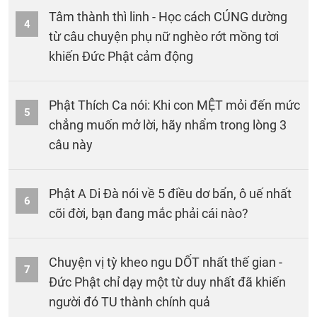
Tâm thành thì linh - Học cách CÚNG dường
4
từ câu chuyện phụ nữ nghèo rớt mồng tơi
khiến Đức Phật cảm động
Phật Thích Ca nói: Khi con MỆT mỏi đến mức
5
chẳng muốn mở lời, hãy nhẩm trong lòng 3
câu này
Phật A Di Đà nói về 5 điều dơ bẩn, ô uế nhất
6
cõi đời, bạn đang mắc phải cái nào?
Chuyện vị tỳ kheo ngu DỐT nhất thế gian -
7
Đức Phật chỉ dạy một từ duy nhất đã khiến
người đó TU thành chính quả