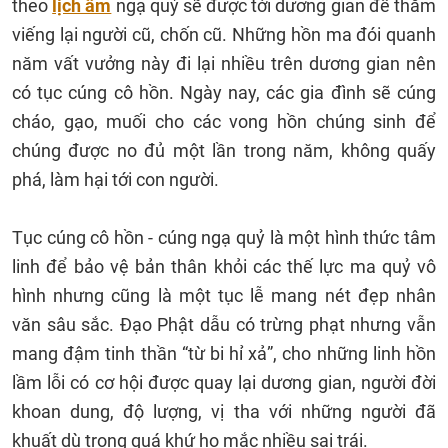
theo
lịch âm
ngạ quỷ sẽ được tới dương gian để thăm
viếng lại người cũ, chốn cũ. Những hồn ma đói quanh
năm vất vưởng này đi lại nhiều trên dương gian nên
có tục cúng cô hồn. Ngày nay, các gia đình sẽ cúng
cháo, gạo, muối cho các vong hồn chúng sinh để
chúng được no đủ một lần trong năm, không quấy
phá, làm hại tới con người.
Tục cúng cô hồn - cúng ngạ quỷ là một hình thức tâm
linh để bảo vệ bản thân khỏi các thế lực ma quỷ vô
hình nhưng cũng là một tục lễ mang nét đẹp nhân
văn sâu sắc. Đạo Phật dẫu có trừng phạt nhưng vẫn
mang đậm tinh thần “từ bi hỉ xả”, cho những linh hồn
lầm lỗi có cơ hội được quay lại dương gian, người đời
khoan dung, độ lượng, vị tha với những người đã
khuất dù trong quá khứ họ mắc nhiều sai trái.