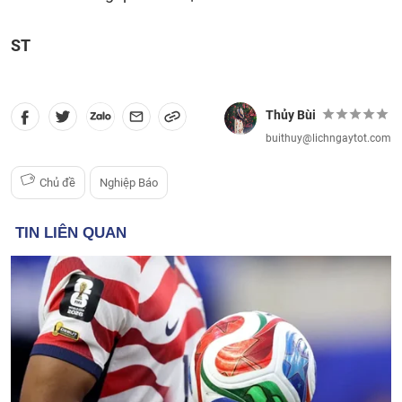
ST
Thủy Bùi
buithuy@lichngaytot.com
Chủ đề
Nghiệp Báo