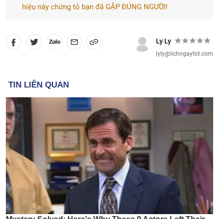
hiệu này chứng tỏ bạn đã GẶP ĐÚNG NGƯỜI!
Ly Ly
lyly@lichngaytot.com