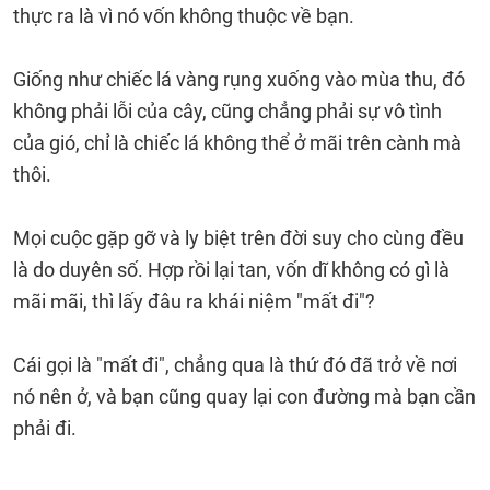
thực ra là vì nó vốn không thuộc về bạn.
Giống như chiếc lá vàng rụng xuống vào mùa thu, đó
không phải lỗi của cây, cũng chẳng phải sự vô tình
của gió, chỉ là chiếc lá không thể ở mãi trên cành mà
thôi.
Mọi cuộc gặp gỡ và ly biệt trên đời suy cho cùng đều
là do duyên số. Hợp rồi lại tan, vốn dĩ không có gì là
mãi mãi, thì lấy đâu ra khái niệm "mất đi"?
Cái gọi là "mất đi", chẳng qua là thứ đó đã trở về nơi
nó nên ở, và bạn cũng quay lại con đường mà bạn cần
phải đi.