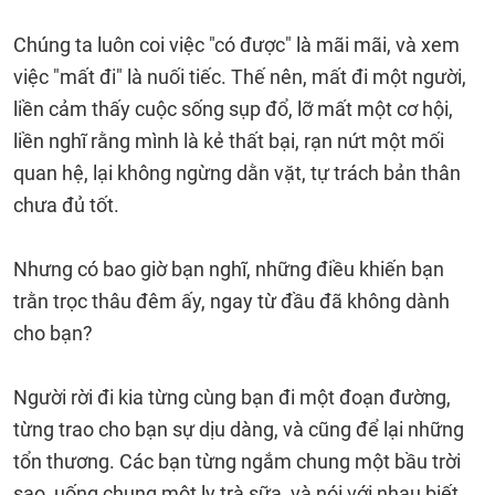
Chúng ta luôn coi việc "có được" là mãi mãi, và xem
việc "mất đi" là nuối tiếc. Thế nên, mất đi một người,
liền cảm thấy cuộc sống sụp đổ, lỡ mất một cơ hội,
liền nghĩ rằng mình là kẻ thất bại, rạn nứt một mối
quan hệ, lại không ngừng dằn vặt, tự trách bản thân
chưa đủ tốt.
Nhưng có bao giờ bạn nghĩ, những điều khiến bạn
trằn trọc thâu đêm ấy, ngay từ đầu đã không dành
cho bạn?
Người rời đi kia từng cùng bạn đi một đoạn đường,
từng trao cho bạn sự dịu dàng, và cũng để lại những
tổn thương. Các bạn từng ngắm chung một bầu trời
sao, uống chung một ly trà sữa, và nói với nhau biết