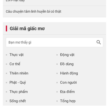
Câu chuyện tâm linh huyền bí có thật
Giải mã giấc mơ
Thực vật
Động vật
Cơ thể
Đồ dùng
Thiên nhiên
Hành động
Phật - Quỷ
Con người
Thực phẩm
Địa điểm
Sống chết
Tổng hợp