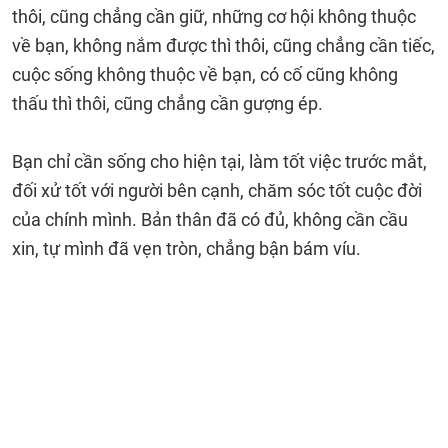
thôi, cũng chẳng cần giữ, những cơ hội không thuộc
về bạn, không nắm được thì thôi, cũng chẳng cần tiếc,
cuộc sống không thuộc về bạn, có cố cũng không
thấu thì thôi, cũng chẳng cần gượng ép.
Bạn chỉ cần sống cho hiện tại, làm tốt việc trước mắt,
đối xử tốt với người bên cạnh, chăm sóc tốt cuộc đời
của chính mình. Bản thân đã có đủ, không cần cầu
xin, tự mình đã vẹn tròn, chẳng bận bám víu.