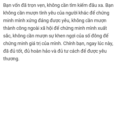
Bạn vốn đã trọn vẹn, không cần tìm kiếm đâu xa. Bạn
không cần mượn tình yêu của người khác để chứng
minh mình xứng đáng được yêu, không cần mượn
thành công ngoài xã hội để chứng minh mình xuất
sắc, không cần mượn sự khen ngợi của số đông để
chứng minh giá trị của mình. Chính bạn, ngay lúc này,
đã đủ tốt, đủ hoàn hảo và đủ tư cách để được yêu
thương.