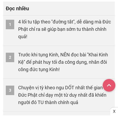
Đọc nhiều
4 lối tu tập theo ''đường tắt'', dễ dàng mà Đức
1
Phật chỉ ra sẽ giúp bạn sớm tu thành chính
quả!
Trước khi tụng Kinh, NÊN đọc bài ''Khai Kinh
2
Kệ'' để phát huy tối đa công dụng, nhân đôi
công đức tụng Kinh!
Chuyện vị tỳ kheo ngu DỐT nhất thế gian -
3
Đức Phật chỉ dạy một từ duy nhất đã khiến
người đó TU thành chính quả
X