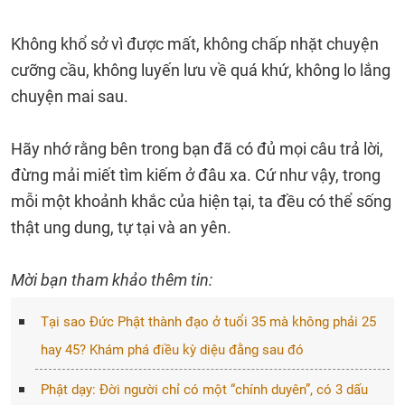
Không khổ sở vì được mất, không chấp nhặt chuyện
cưỡng cầu, không luyến lưu về quá khứ, không lo lắng
chuyện mai sau.
Hãy nhớ rằng bên trong bạn đã có đủ mọi câu trả lời,
đừng mải miết tìm kiếm ở đâu xa. Cứ như vậy, trong
mỗi một khoảnh khắc của hiện tại, ta đều có thể sống
thật ung dung, tự tại và an yên.
Mời bạn tham khảo thêm tin:
Tại sao Đức Phật thành đạo ở tuổi 35 mà không phải 25
hay 45? Khám phá điều kỳ diệu đằng sau đó
Phật dạy: Đời người chỉ có một “chính duyên”, có 3 dấu