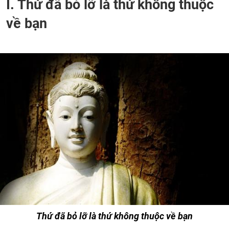
I. Thứ đã bỏ lỡ là thứ không thuộc
về bạn
Thứ đã bỏ lỡ là thứ không thuộc về bạn