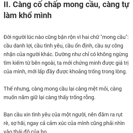
II. Càng cố chấp mong cầu, càng tự
làm khổ mình
Đời người lúc nào cũng bận rộn vì hai chữ "mong cầu":
cầu danh lợi, cầu tình yêu, cầu ổn định, cầu sự công
nhận của người khác. Dường như chỉ có không ngừng
tìm kiếm từ bên ngoài, ta mới chứng minh được giá trị
của mình, mới lấp đầy được khoảng trống trong lòng.
Thế nhưng, càng mong cầu lại càng mệt mỏi, càng
muốn nắm giữ lại càng thấy trống rỗng.
Bạn cầu xin tình yêu của một người, nên đâm ra rụt
rè, sợ hãi, ngay cả cảm xúc của mình cũng phải nhìn
vào thái độ của họ.