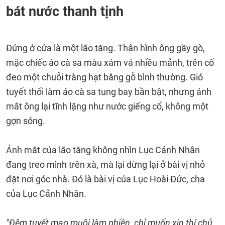
bát nước thanh tịnh
Đứng ở cửa là một lão tăng. Thân hình ông gầy gò,
mặc chiếc áo cà sa màu xám vá nhiều mảnh, trên cổ
đeo một chuỗi tràng hạt bằng gỗ bình thường. Gió
tuyết thổi làm áo cà sa tung bay bần bật, nhưng ánh
mắt ông lại tĩnh lặng như nước giếng cổ, không một
gợn sóng.
Ánh mắt của lão tăng không nhìn Lục Cảnh Nhân
đang treo mình trên xà, mà lại dừng lại ở bài vị nhỏ
đặt nơi góc nhà. Đó là bài vị của Lục Hoài Đức, cha
của Lục Cảnh Nhân.
"Đêm tuyết mạo muội làm phiền, chỉ muốn xin thí chủ