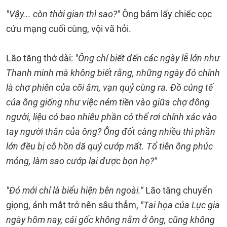
"Vậy... còn thời gian thì sao?"
Ông bám lấy chiếc cọc
cứu mạng cuối cùng, vội vã hỏi.
Lão tăng thở dài:
"Ông chỉ biết đến các ngày lễ lớn như
Thanh minh mà không biết rằng, những ngày đó chính
là chợ phiên của cõi âm, vạn quỷ cùng ra. Đồ cúng tế
của ông giống như việc ném tiền vào giữa chợ đông
người, liệu có bao nhiêu phần có thể rơi chính xác vào
tay người thân của ông? Ông đốt càng nhiều thì phần
lớn đều bị cô hồn dã quỷ cướp mất. Tổ tiên ông phúc
mỏng, làm sao cướp lại được bọn họ?"
"Đó mới chỉ là biểu hiện bên ngoài."
Lão tăng chuyển
giọng, ánh mắt trở nên sâu thẳm,
"Tai họa của Lục gia
ngày hôm nay, cái gốc không nằm ở ông, cũng không