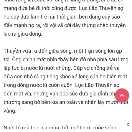
mang đứa bé đi thôi cũng được. Lục Lão Thuyên sợ
họ dây dưa làm trễ nải thời gian, bèn dùng cây sào
đẩy mạnh họ ra, rồi vội vã cởi dây thừng chèo thuyền
lao ra giữa dòng.
Thuyền vừa ra đến giữa sông, một trận sóng lớn ập
tới. Ông chính mắt nhìn thấy bến đò nhỏ phía sau lưng
lập tức bị nước lũ nuốt chửng. Cặp vợ chồng trẻ và
đứa con nhỏ cùng tiếng khóc xé lòng của họ biến mất
trong dòng nước lũ cuồn cuộn. Lục Lão Thuyên sợ
đến mất vía, nhưng vẫn dốc sức đưa gia đình phú
thương sang bờ bên kia an toàn và nhận lấy mười thỏi
vàng.
X
Nhờ đó mà Lục gia mua đất, mở tiệm, cuộc sống