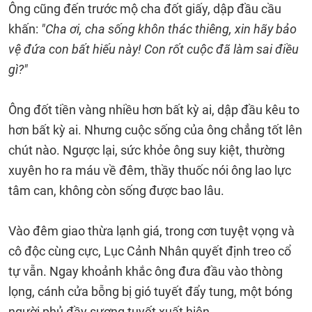
Ông cũng đến trước mộ cha đốt giấy, dập đầu cầu
khấn:
"Cha ơi, cha sống khôn thác thiêng, xin hãy bảo
vệ đứa con bất hiếu này! Con rốt cuộc đã làm sai điều
gì?"
Ông đốt tiền vàng nhiều hơn bất kỳ ai, dập đầu kêu to
hơn bất kỳ ai. Nhưng cuộc sống của ông chẳng tốt lên
chút nào. Ngược lại, sức khỏe ông suy kiệt, thường
xuyên ho ra máu về đêm, thầy thuốc nói ông lao lực
tâm can, không còn sống được bao lâu.
Vào đêm giao thừa lạnh giá, trong cơn tuyệt vọng và
cô độc cùng cực, Lục Cảnh Nhân quyết định treo cổ
tự vẫn. Ngay khoảnh khắc ông đưa đầu vào thòng
lọng, cánh cửa bỗng bị gió tuyết đẩy tung, một bóng
người phủ đầy sương tuyết xuất hiện.