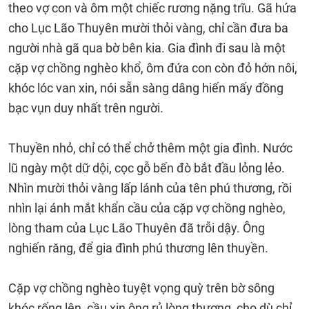
theo vợ con và ôm một chiếc rương nặng trĩu. Gã hứa
cho Lục Lão Thuyên mười thỏi vàng, chỉ cần đưa ba
người nhà gã qua bờ bên kia. Gia đình đi sau là một
cặp vợ chồng nghèo khổ, ôm đứa con còn đỏ hớn nôi,
khóc lóc van xin, nói sẵn sàng dâng hiến mấy đồng
bạc vụn duy nhất trên người.
Thuyền nhỏ, chỉ có thể chở thêm một gia đình. Nước
lũ ngày một dữ dội, cọc gỗ bến đò bắt đầu lỏng lẻo.
Nhìn mười thỏi vàng lấp lánh của tên phú thương, rồi
nhìn lại ánh mắt khẩn cầu của cặp vợ chồng nghèo,
lòng tham của Lục Lão Thuyên đã trỗi dậy. Ông
nghiến răng, để gia đình phú thương lên thuyền.
Cặp vợ chồng nghèo tuyệt vọng quỳ trên bờ sông
khóc rống lên, cầu xin ông rủ lòng thương, cho dù chỉ