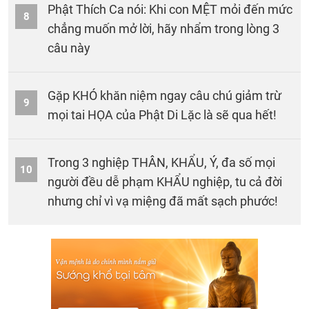
Phật Thích Ca nói: Khi con MỆT mỏi đến mức
8
chẳng muốn mở lời, hãy nhẩm trong lòng 3
câu này
Gặp KHÓ khăn niệm ngay câu chú giảm trừ
9
mọi tai HỌA của Phật Di Lặc là sẽ qua hết!
Trong 3 nghiệp THÂN, KHẨU, Ý, đa số mọi
10
người đều dễ phạm KHẨU nghiệp, tu cả đời
nhưng chỉ vì vạ miệng đã mất sạch phước!