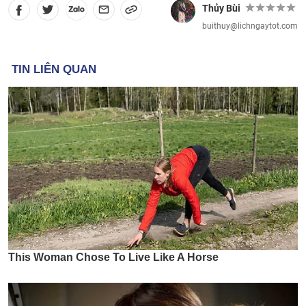
Thủy Bùi
buithuy@lichngaytot.com