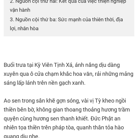
2. Nguồn cội thứ hai: Kết quả của việc thiện nghiệp
vận hành
3. Nguồn cội thứ ba: Sức mạnh của thiên thời, địa
lợi, nhân hòa
Buổi trưa tại Kỳ Viên Tịnh Xá, ánh nắng dịu dàng
xuyên qua ô cửa chạm khắc hoa văn, rải những mảng
sáng lấp lánh trên nền gạch xanh.
Ao sen trong sân khẽ gợn sóng, vài vị Tỳ kheo ngồi
thiền bên bờ, không gian thoang thoảng hương trầm
quyện cùng hương sen thanh khiết. Đức Phật an
nhiên tọa thiền trên pháp tòa, quanh thân tỏa hào
quang dịu nhẹ.