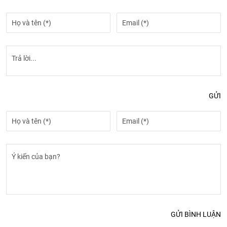
GỬI
GỬI BÌNH LUẬN