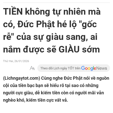
TIỀN không tự nhiên mà
có, Đức Phật hé lộ "gốc
rễ" của sự giàu sang, ai
nắm được sẽ GIÀU sớm
Thứ Hai, 26/01/2026
Theo dõi Lịch ngày TỐT trên
(Lichngaytot.com)
Cùng nghe Đức Phật nói về nguồn
cội của tiền bạc bạn sẽ hiểu rõ tại sao có những
người cực giàu, dễ kiếm tiền còn có người mãi vẫn
nghèo khó, kiếm tiền cực vất vả.