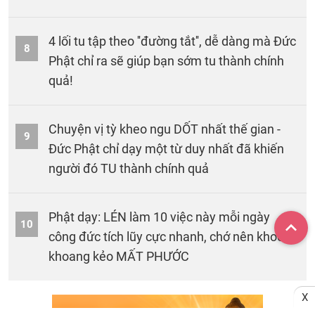
4 lối tu tập theo ''đường tắt'', dễ dàng mà Đức
8
Phật chỉ ra sẽ giúp bạn sớm tu thành chính
quả!
Chuyện vị tỳ kheo ngu DỐT nhất thế gian -
9
Đức Phật chỉ dạy một từ duy nhất đã khiến
người đó TU thành chính quả
Phật dạy: LÉN làm 10 việc này mỗi ngày
10
công đức tích lũy cực nhanh, chớ nên khoe
khoang kẻo MẤT PHƯỚC
X