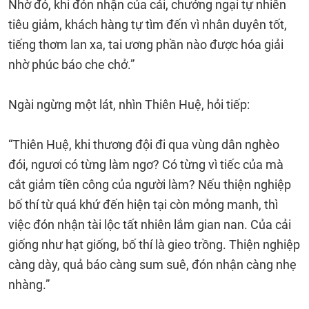
Nhờ đó, khi đón nhận của cải, chướng ngại tự nhiên
tiêu giảm, khách hàng tự tìm đến vì nhân duyên tốt,
tiếng thơm lan xa, tai ương phần nào được hóa giải
nhờ phúc báo che chở.”
Ngài ngừng một lát, nhìn Thiên Huệ, hỏi tiếp:
“Thiên Huệ, khi thương đội đi qua vùng dân nghèo
đói, ngươi có từng làm ngơ? Có từng vì tiếc của mà
cắt giảm tiền công của người làm? Nếu thiện nghiệp
bố thí từ quá khứ đến hiện tại còn mỏng manh, thì
việc đón nhận tài lộc tất nhiên lắm gian nan. Của cải
giống như hạt giống, bố thí là gieo trồng. Thiện nghiệp
càng dày, quả báo càng sum suê, đón nhận càng nhẹ
nhàng.”