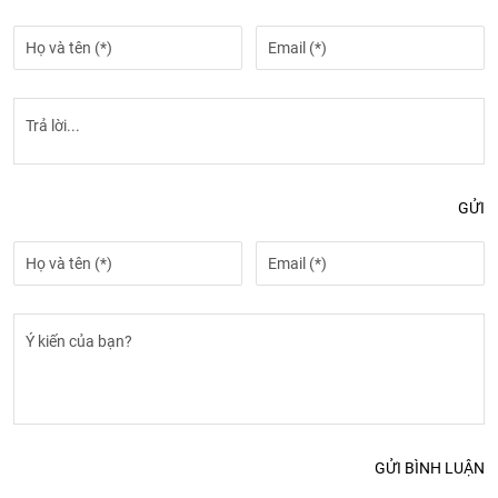
GỬI
GỬI BÌNH LUẬN