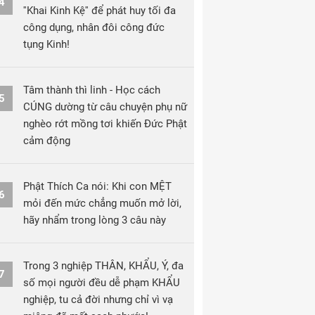
4
''Khai Kinh Kệ'' để phát huy tối đa
công dụng, nhân đôi công đức
tụng Kinh!
Tâm thành thì linh - Học cách
5
CÚNG dường từ câu chuyện phụ nữ
nghèo rớt mồng tơi khiến Đức Phật
cảm động
Phật Thích Ca nói: Khi con MỆT
6
mỏi đến mức chẳng muốn mở lời,
hãy nhẩm trong lòng 3 câu này
Trong 3 nghiệp THÂN, KHẨU, Ý, đa
7
số mọi người đều dễ phạm KHẨU
nghiệp, tu cả đời nhưng chỉ vì vạ