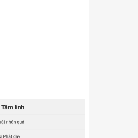
Tâm linh
uật nhân quả
ời Phật dạy