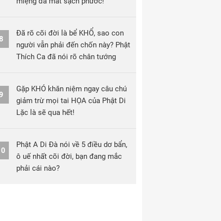
miệng đã mất sạch phước!
Đã rõ cõi đời là bể KHỔ, sao con
8
người vẫn phải đến chốn này? Phật
Thích Ca đã nói rõ chân tướng
Gặp KHÓ khăn niệm ngay câu chú
9
giảm trừ mọi tai HỌA của Phật Di
Lặc là sẽ qua hết!
Phật A Di Đà nói về 5 điều dơ bẩn,
10
ô uế nhất cõi đời, bạn đang mắc
phải cái nào?