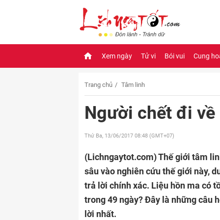
Xem ngày
Tử vi
Bói vui
Cung ho
Trang chủ
Tâm linh
Người chết đi về
Thứ Ba, 13/06/2017
08:48 (GMT+07)
(Lichngaytot.com)
Thế giới tâm li
sâu vào nghiên cứu thế giới này, 
trả lời chính xác. Liệu hồn ma có 
trong 49 ngày? Đây là những câu h
lời nhất.