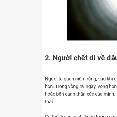
2. Người chết đi về đâ
Người ta quan niệm rằng, sau khi qu
hồn. Trong vòng 49 ngày, vong hồn
hoặc bên cạnh thân xác của mình. S
thai.
Cụ thể, trong sách “Hiện tượng của