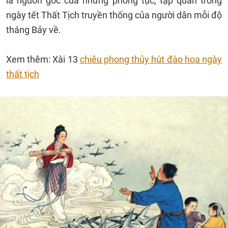
là nguồn gốc của những phong tục, tập quán trong
ngày tết Thất Tịch truyền thống của người dân mỗi độ
tháng Bảy về.
Xem thêm: Xài 13
chiêu phong thủy hút đào hoa ngày
thất tịch