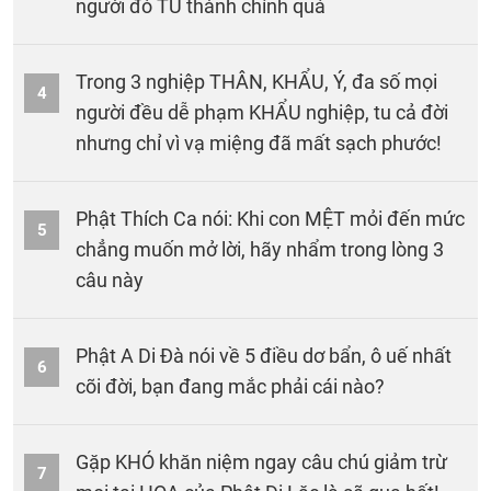
người đó TU thành chính quả
Trong 3 nghiệp THÂN, KHẨU, Ý, đa số mọi
4
người đều dễ phạm KHẨU nghiệp, tu cả đời
nhưng chỉ vì vạ miệng đã mất sạch phước!
Phật Thích Ca nói: Khi con MỆT mỏi đến mức
5
chẳng muốn mở lời, hãy nhẩm trong lòng 3
câu này
Phật A Di Đà nói về 5 điều dơ bẩn, ô uế nhất
6
cõi đời, bạn đang mắc phải cái nào?
Gặp KHÓ khăn niệm ngay câu chú giảm trừ
7