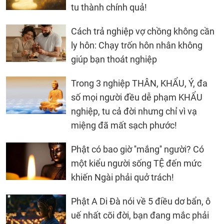
tu thành chính quả!
Cách trả nghiệp vợ chồng không cần
ly hôn: Chạy trốn hôn nhân không
giúp bạn thoát nghiệp
Trong 3 nghiệp THÂN, KHẨU, Ý, đa
số mọi người đều dễ phạm KHẨU
nghiệp, tu cả đời nhưng chỉ vì vạ
miệng đã mất sạch phước!
Phật có bao giờ ''mắng'' người? Có
một kiểu người sống TỆ đến mức
khiến Ngài phải quở trách!
Phật A Di Đà nói về 5 điều dơ bẩn, ô
uế nhất cõi đời, bạn đang mắc phải