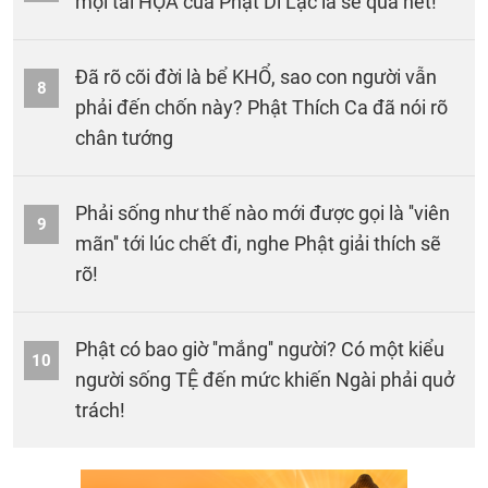
mọi tai HỌA của Phật Di Lặc là sẽ qua hết!
Đã rõ cõi đời là bể KHỔ, sao con người vẫn
8
phải đến chốn này? Phật Thích Ca đã nói rõ
chân tướng
Phải sống như thế nào mới được gọi là ''viên
9
mãn'' tới lúc chết đi, nghe Phật giải thích sẽ
rõ!
Phật có bao giờ ''mắng'' người? Có một kiểu
10
người sống TỆ đến mức khiến Ngài phải quở
trách!