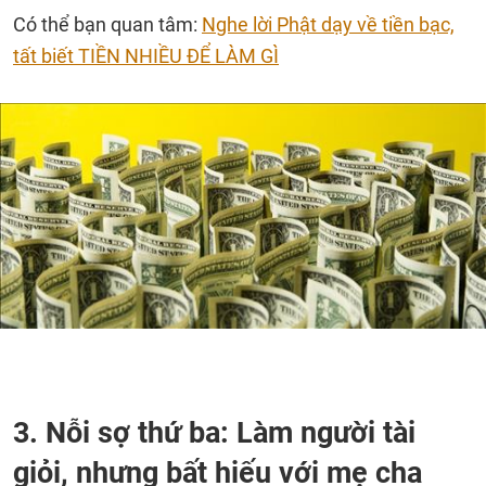
Có thể bạn quan tâm:
Nghe lời Phật dạy về tiền bạc,
tất biết TIỀN NHIỀU ĐỂ LÀM GÌ
3. Nỗi sợ thứ ba: Làm người tài
giỏi, nhưng bất hiếu với mẹ cha