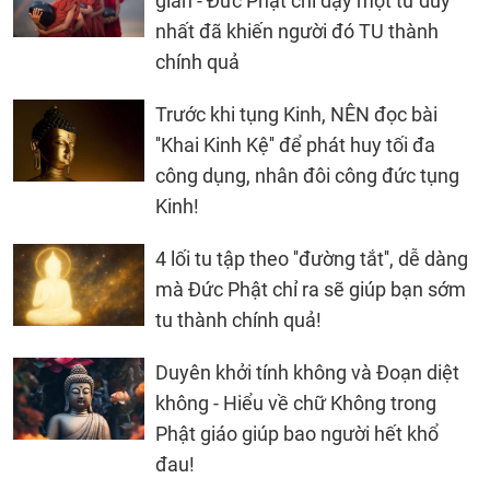
gian - Đức Phật chỉ dạy một từ duy
nhất đã khiến người đó TU thành
chính quả
Trước khi tụng Kinh, NÊN đọc bài
''Khai Kinh Kệ'' để phát huy tối đa
công dụng, nhân đôi công đức tụng
Kinh!
4 lối tu tập theo ''đường tắt'', dễ dàng
mà Đức Phật chỉ ra sẽ giúp bạn sớm
tu thành chính quả!
Duyên khởi tính không và Đoạn diệt
không - Hiểu về chữ Không trong
Phật giáo giúp bao người hết khổ
đau!