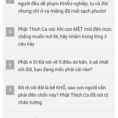
người đều dễ phạm KHẨU nghiệp, tu cả đời
nhưng chỉ vì vạ miệng đã mất sạch phước!
Phật Thích Ca nói: Khi con MỆT mỏi đến mức
5
chẳng muốn mở lời, hãy nhẩm trong lòng 3
câu này
Phật A Di Đà nói về 5 điều dơ bẩn, ô uế nhất
6
cõi đời, bạn đang mắc phải cái nào?
Đã rõ cõi đời là bể KHỔ, sao con người vẫn
7
phải đến chốn này? Phật Thích Ca đã nói rõ
chân tướng