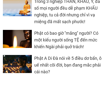
Trong 3 nghiệp THÂN, KHẨU, Ý, đa
số mọi người đều dễ phạm KHẨU
nghiệp, tu cả đời nhưng chỉ vì vạ
miệng đã mất sạch phước!
Phật có bao giờ ''mắng'' người? Có
một kiểu người sống TỆ đến mức
khiến Ngài phải quở trách!
Phật A Di Đà nói về 5 điều dơ bẩn, ô
uế nhất cõi đời, bạn đang mắc phải
cái nào?