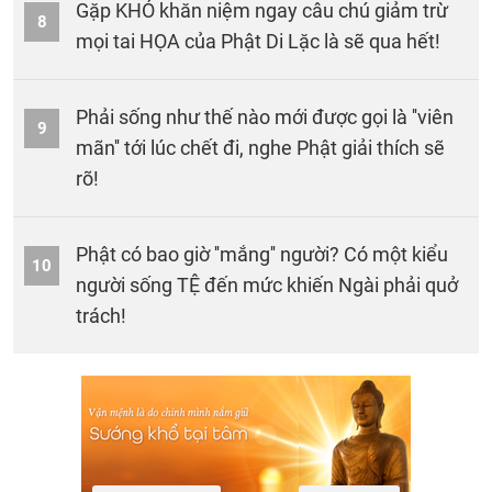
Gặp KHÓ khăn niệm ngay câu chú giảm trừ
8
mọi tai HỌA của Phật Di Lặc là sẽ qua hết!
Phải sống như thế nào mới được gọi là ''viên
9
mãn'' tới lúc chết đi, nghe Phật giải thích sẽ
rõ!
Phật có bao giờ ''mắng'' người? Có một kiểu
10
người sống TỆ đến mức khiến Ngài phải quở
trách!