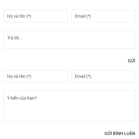
GỬI
GỬI BÌNH LUẬN