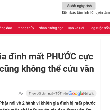
Cài đặt ngày sinh
Điềm báo tâm linh
|
Chuyện tâm 
àng đạo
Phong thủy
Nhân tướng học
Đạo và Đời
Blog cuộc số
 gia đình mất PHƯỚC cực
 cũng không thể cứu vãn
Theo dõi Lịch ngày TỐT trên
ật nói về 2 hành vi khiến gia đình bị mất phước