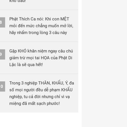
khổ đau!
Phật Thích Ca nói: Khi con MỆT
8
mỏi đến mức chẳng muốn mở lời,
hãy nhẩm trong lòng 3 câu này
Gặp KHÓ khăn niệm ngay câu chú
9
giảm trừ mọi tai HỌA của Phật Di
Lặc là sẽ qua hết!
Trong 3 nghiệp THÂN, KHẨU, Ý, đa
10
số mọi người đều dễ phạm KHẨU
nghiệp, tu cả đời nhưng chỉ vì vạ
miệng đã mất sạch phước!