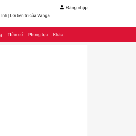
Đăng nhập
linh
|
Lời tiên tri của Vanga
ng
Thần số
Phong tục
Khác