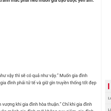
 tránh mắc phải nếu muốn gia đạo được yên ấm.
như vậy thì sẽ có quả như vậy.” Muốn gia đình
ia đình phải tử tế và giữ gìn truyền thống tốt đẹp
L
h vượng khi gia đình hòa thuận.” Chỉ khi gia đình
L