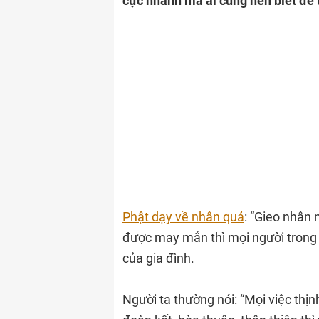
cực nhanh mà ai cũng nên biết để
Phật dạy về nhân quả
: “Gieo nhân 
được may mắn thì mọi người trong g
của gia đình.
Người ta thường nói: “Mọi việc thịn