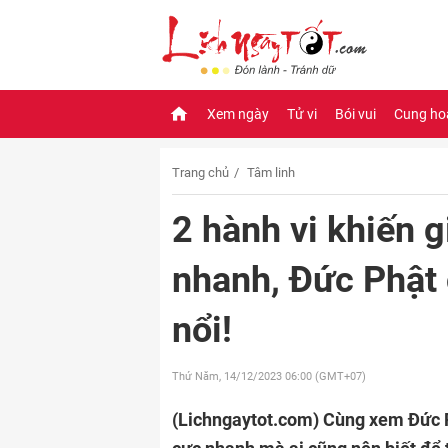
Xem ngày
Tử vi
Bói vui
Cung ho
Trang chủ
Tâm linh
2 hành vi khiến
nhanh, Đức Phật
nổi!
Thứ Năm, 14/12/2023
06:00 (GMT+07)
(Lichngaytot.com)
Cùng xem Đức Ph