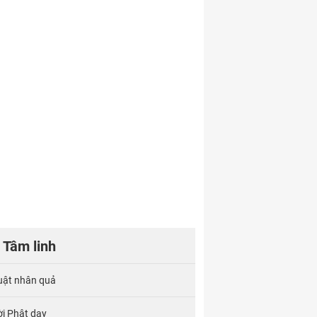
Tâm linh
uật nhân quả
ời Phật dạy