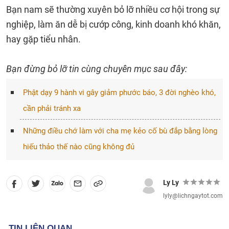
Bạn nam sẽ thường xuyên bỏ lỡ nhiều cơ hội trong sự
nghiệp, làm ăn dễ bị cướp công, kinh doanh khó khăn,
hay gặp tiểu nhân.
Bạn đừng bỏ lỡ tin cùng chuyên mục sau đây:
Phật dạy 9 hành vi gây giảm phước báo, 3 đời nghèo khó,
cần phải tránh xa
Những điều chớ làm với cha mẹ kẻo cố bù đắp bằng lòng
hiếu thảo thế nào cũng không đủ
Ly Ly
lyly@lichngaytot.com