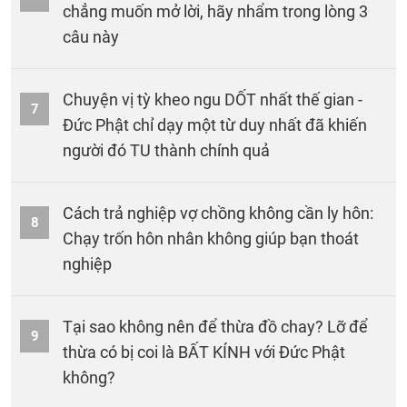
chẳng muốn mở lời, hãy nhẩm trong lòng 3
câu này
Chuyện vị tỳ kheo ngu DỐT nhất thế gian -
7
Đức Phật chỉ dạy một từ duy nhất đã khiến
người đó TU thành chính quả
Cách trả nghiệp vợ chồng không cần ly hôn:
8
Chạy trốn hôn nhân không giúp bạn thoát
nghiệp
Tại sao không nên để thừa đồ chay? Lỡ để
9
thừa có bị coi là BẤT KÍNH với Đức Phật
không?