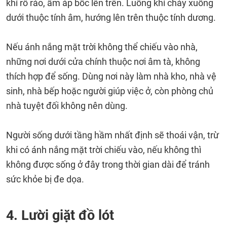
khí rô ráo, ấm áp bốc lên trên. Luồng khí chảy xuống
dưới thuộc tính âm, hướng lên trên thuộc tính dương.
Nếu ánh nắng mặt trời không thể chiếu vào nhà,
những nơi dưới cửa chính thuộc nơi âm tà, không
thích hợp để sống. Dùng nơi này làm nhà kho, nhà vệ
sinh, nhà bếp hoặc người giúp việc ở, còn phòng chủ
nhà tuyệt đối không nên dùng.
Người sống dưới tầng hầm nhất định sẽ thoái vận, trừ
khi có ánh nắng mặt trời chiếu vào, nếu không thì
không được sống ở đây trong thời gian dài để tránh
sức khỏe bị đe dọa.
4. Lười giặt đồ lót