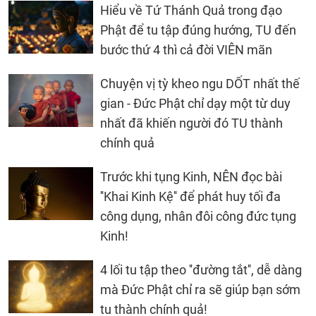
Hiểu về Tứ Thánh Quả trong đạo
Phật để tu tập đúng hướng, TU đến
bước thứ 4 thì cả đời VIÊN mãn
Chuyện vị tỳ kheo ngu DỐT nhất thế
gian - Đức Phật chỉ dạy một từ duy
nhất đã khiến người đó TU thành
chính quả
Trước khi tụng Kinh, NÊN đọc bài
''Khai Kinh Kệ'' để phát huy tối đa
công dụng, nhân đôi công đức tụng
Kinh!
4 lối tu tập theo ''đường tắt'', dễ dàng
mà Đức Phật chỉ ra sẽ giúp bạn sớm
tu thành chính quả!