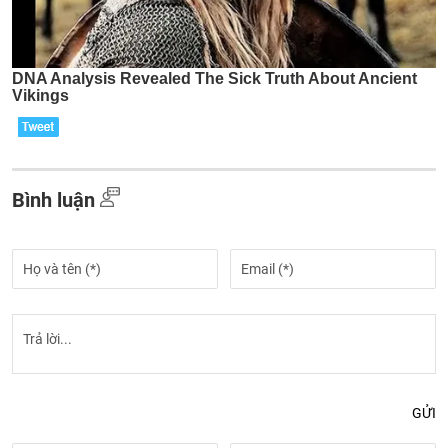
Bình luận
GỬI