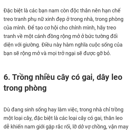
Đặc biệt là các bạn nam còn độc thân nên hạn chế
treo tranh phụ nữ xinh đẹp ở trong nhà, trong phòng
của mình. Để tạo cơ hội cho chính mình, hãy treo
tranh về một cánh đồng rộng mở ở bức tường đối
diện với giường. Điều này hàm nghĩa cuộc sống của
bạn sẽ rộng mở và mọi trở ngại sẽ được gỡ bỏ.
6. Trồng nhiều cây có gai, dây leo
trong phòng
Dù đang sinh sống hay làm việc, trong nhà chỉ trồng
một loại cây, đặc biệt là các loại cây có gai, thân leo
dễ khiến nam giới gặp rắc rối, lỡ dở vợ chồng, vận may