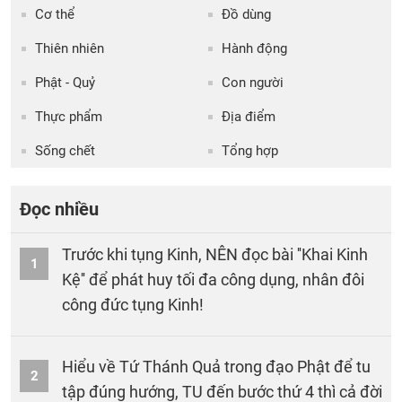
Cơ thể
Đồ dùng
Thiên nhiên
Hành động
Phật - Quỷ
Con người
Thực phẩm
Địa điểm
Sống chết
Tổng hợp
Đọc nhiều
Trước khi tụng Kinh, NÊN đọc bài ''Khai Kinh
1
Kệ'' để phát huy tối đa công dụng, nhân đôi
công đức tụng Kinh!
Hiểu về Tứ Thánh Quả trong đạo Phật để tu
2
tập đúng hướng, TU đến bước thứ 4 thì cả đời