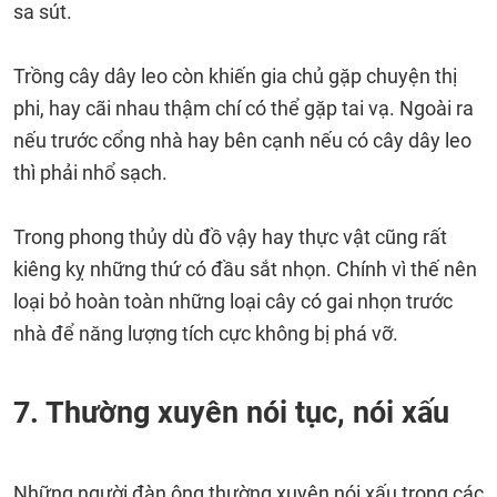
sa sút.
Trồng cây dây leo còn khiến gia chủ gặp chuyện thị
phi, hay cãi nhau thậm chí có thể gặp tai vạ. Ngoài ra
nếu trước cổng nhà hay bên cạnh nếu có cây dây leo
thì phải nhổ sạch.
Trong phong thủy dù đồ vậy hay thực vật cũng rất
kiêng kỵ những thứ có đầu sắt nhọn. Chính vì thế nên
loại bỏ hoàn toàn những loại cây có gai nhọn trước
nhà để năng lượng tích cực không bị phá vỡ.
7. Thường xuyên nói tục, nói xấu
Những người đàn ông thường xuyên nói xấu trong các