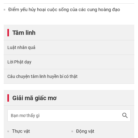
Điểm yếu hủy hoại cuộc sống của các cung hoàng đạo
Tâm linh
Luật nhân quả
Lời Phật dạy
Câu chuyện tâm linh huyền bí có thật
Giải mã giấc mơ
Thực vật
Động vật