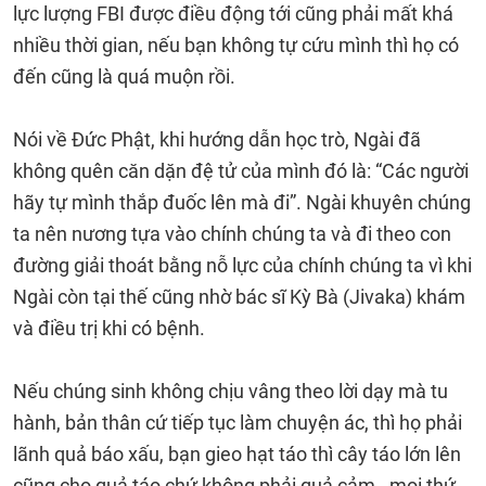
lực lượng FBI được điều động tới cũng phải mất khá
nhiều thời gian, nếu bạn không tự cứu mình thì họ có
đến cũng là quá muộn rồi.
Nói về Đức Phật, khi hướng dẫn học trò, Ngài đã
không quên căn dặn đệ tử của mình đó là: “Các người
hãy tự mình thắp đuốc lên mà đi”. Ngài khuyên chúng
ta nên nương tựa vào chính chúng ta và đi theo con
đường giải thoát bằng nỗ lực của chính chúng ta vì khi
Ngài còn tại thế cũng nhờ bác sĩ Kỳ Bà (Jivaka) khám
và điều trị khi có bệnh.
Nếu chúng sinh không chịu vâng theo lời dạy mà tu
hành, bản thân cứ tiếp tục làm chuyện ác, thì họ phải
lãnh quả báo xấu, bạn gieo hạt táo thì cây táo lớn lên
cũng cho quả táo chứ không phải quả cảm - mọi thứ