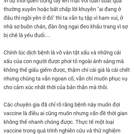
Ví dụ thói quen động tay lên mặt với tuần suất quá
thường xuyên hoặc bất chấp lời khuyên "ai đang ở
đâu thì ngồi yên ở đó" thì ta vẫn tụ tập vì ham vui, ở
nhà sợ buồn chán, đàn ông ngại đeo khẩu trang vì sợ
bị chê là yếu đuối....
Chính lúc dịch bệnh là vô vàn tật xấu và những cái
xấu của con người được phơi tỏ ngoài ánh sáng mà
không thể giấu giếm được, thậm chí cái giá là cái chết
nhưng chúng ta vẫn ngoan cố, vẫn chỉ muốn phục vụ
cho cảm xúc nhất thời của bản thân mà thôi.
Các chuyên gia đã chỉ rõ rằng bệnh này muốn đợi
vaccine là điều ai cũng muốn nhưng vấn đề thời gian
không thể nhanh chóng được. Thực tế một loại
vaccine trong quá trình nghiên cứu và thử nghiệm