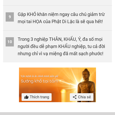
Gặp KHÓ khăn niệm ngay câu chú giảm trừ
9
mọi tai HỌA của Phật Di Lặc là sẽ qua hết!
Trong 3 nghiệp THÂN, KHẨU, Ý, đa số mọi
10
người đều dễ phạm KHẨU nghiệp, tu cả đời
nhưng chỉ vì vạ miệng đã mất sạch phước!
Thích trang
Chia sẻ