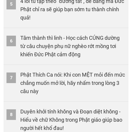
4 lối tu tập theo ''đường tắt'', dễ dàng mà Đức
5
Phật chỉ ra sẽ giúp bạn sớm tu thành chính
quả!
Tâm thành thì linh - Học cách CÚNG dường
6
từ câu chuyện phụ nữ nghèo rớt mồng tơi
khiến Đức Phật cảm động
Phật Thích Ca nói: Khi con MỆT mỏi đến mức
7
chẳng muốn mở lời, hãy nhẩm trong lòng 3
câu này
Duyên khởi tính không và Đoạn diệt không -
8
Hiểu về chữ Không trong Phật giáo giúp bao
người hết khổ đau!