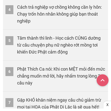
Cách trả nghiệp vợ chồng không cần ly hôn:
4
Chạy trốn hôn nhân không giúp bạn thoát
nghiệp
Tâm thành thì linh - Học cách CÚNG dường
5
từ câu chuyện phụ nữ nghèo rớt mồng tơi
khiến Đức Phật cảm động
Phật Thích Ca nói: Khi con MỆT mỏi đến mức
6
chẳng muốn mở lời, hãy nhẩm trong lòng 3
câu này
Gặp KHÓ khăn niệm ngay câu chú giảm trừ
7
X
mọi tai HỌA của Phật Di Lặc là sẽ qua hết!