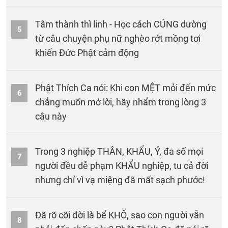
Tâm thành thì linh - Học cách CÚNG dường
5
từ câu chuyện phụ nữ nghèo rớt mồng tơi
khiến Đức Phật cảm động
Phật Thích Ca nói: Khi con MỆT mỏi đến mức
6
chẳng muốn mở lời, hãy nhẩm trong lòng 3
câu này
Trong 3 nghiệp THÂN, KHẨU, Ý, đa số mọi
7
người đều dễ phạm KHẨU nghiệp, tu cả đời
nhưng chỉ vì vạ miệng đã mất sạch phước!
Đã rõ cõi đời là bể KHỔ, sao con người vẫn
8