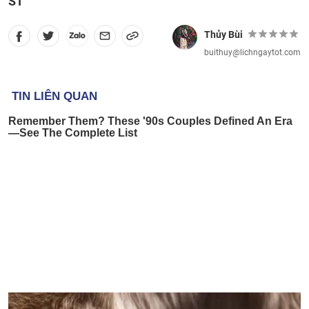
ST
Thủy Bùi
buithuy@lichngaytot.com