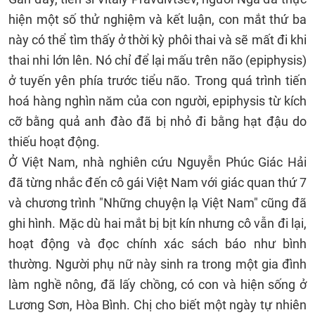
hiện một số thử nghiệm và kết luận, con mắt thứ ba
này có thể tìm thấy ở thời kỳ phôi thai và sẽ mất đi khi
thai nhi lớn lên. Nó chỉ để lại mấu trên não (epiphysis)
ở tuyến yên phía trước tiểu não. Trong quá trình tiến
hoá hàng nghìn năm của con người, epiphysis từ kích
cỡ bằng quả anh đào đã bị nhỏ đi bằng hạt đậu do
thiếu hoạt động.
Ở Việt Nam, nhà nghiên cứu Nguyễn Phúc Giác Hải
đã từng nhắc đến cô gái Việt Nam với giác quan thứ 7
và chương trình "Những chuyện lạ Việt Nam" cũng đã
ghi hình. Mặc dù hai mắt bị bịt kín nhưng cô vẫn đi lại,
hoạt động và đọc chính xác sách báo như bình
thường. Người phụ nữ này sinh ra trong một gia đình
làm nghề nông, đã lấy chồng, có con và hiện sống ở
Lương Sơn, Hòa Bình. Chị cho biết một ngày tự nhiên