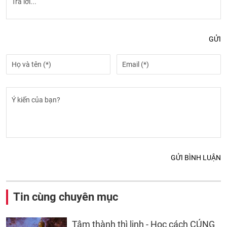
GỬI
GỬI BÌNH LUẬN
Tin cùng chuyên mục
Tâm thành thì linh - Học cách CÚNG