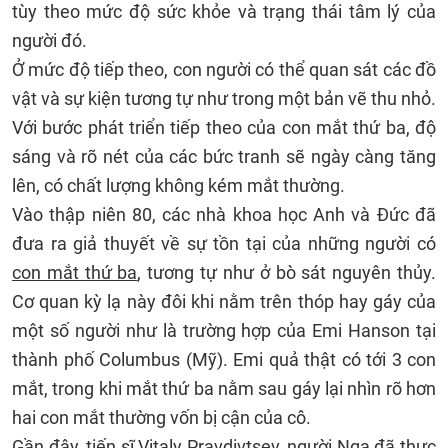
tùy theo mức độ sức khỏe và trạng thái tâm lý của
người đó.
Ở mức độ tiếp theo, con người có thể quan sát các đồ
vật và sự kiện tương tự như trong một bản vẽ thu nhỏ.
Với bước phát triển tiếp theo của con mắt thứ ba, độ
sáng và rõ nét của các bức tranh sẽ ngày càng tăng
lên, có chất lượng không kém mắt thường.
Vào thập niên 80, các nhà khoa học Anh và Đức đã
đưa ra giả thuyết về sự tồn tại của những người có
con mắt thứ ba
, tương tự như ở bò sát nguyên thủy.
Cơ quan kỳ lạ này đôi khi nằm trên thóp hay gáy của
một số người như là trường hợp của Emi Hanson tại
thành phố Columbus (Mỹ). Emi quả thật có tới 3 con
mắt, trong khi mắt thứ ba nằm sau gáy lại nhìn rõ hơn
hai con mắt thường vốn bị cận của cô.
Gần đây, tiến sĩ Vitaly Pravdivtsev, người Nga đã thực