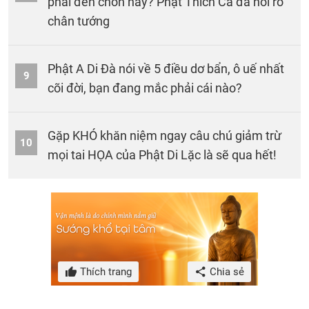
phải đến chốn này? Phật Thích Ca đã nói rõ
chân tướng
Phật A Di Đà nói về 5 điều dơ bẩn, ô uế nhất
9
cõi đời, bạn đang mắc phải cái nào?
Gặp KHÓ khăn niệm ngay câu chú giảm trừ
10
mọi tai HỌA của Phật Di Lặc là sẽ qua hết!
Thích trang
Chia sẻ