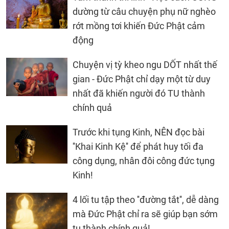
dường từ câu chuyện phụ nữ nghèo
rớt mồng tơi khiến Đức Phật cảm
động
Chuyện vị tỳ kheo ngu DỐT nhất thế
gian - Đức Phật chỉ dạy một từ duy
nhất đã khiến người đó TU thành
chính quả
Trước khi tụng Kinh, NÊN đọc bài
''Khai Kinh Kệ'' để phát huy tối đa
công dụng, nhân đôi công đức tụng
Kinh!
4 lối tu tập theo ''đường tắt'', dễ dàng
mà Đức Phật chỉ ra sẽ giúp bạn sớm
tu thành chính quả!