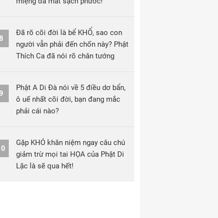
miệng đã mất sạch phước!
Đã rõ cõi đời là bể KHỔ, sao con
8
người vẫn phải đến chốn này? Phật
Thích Ca đã nói rõ chân tướng
Phật A Di Đà nói về 5 điều dơ bẩn,
9
ô uế nhất cõi đời, bạn đang mắc
phải cái nào?
Gặp KHÓ khăn niệm ngay câu chú
10
giảm trừ mọi tai HỌA của Phật Di
Lặc là sẽ qua hết!