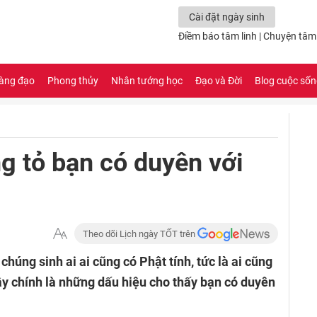
Cài đặt ngày sinh
Điềm báo tâm linh
|
Chuyện tâm 
àng đạo
Phong thủy
Nhân tướng học
Đạo và Đời
Blog cuộc số
g tỏ bạn có duyên với
Theo dõi Lịch ngày TỐT trên
 chúng sinh ai ai cũng có Phật tính, tức là ai cũng
y chính là những dấu hiệu cho thấy bạn có duyên