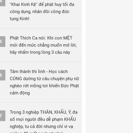
4
''Khai Kinh Kệ'' để phát huy tối đa
công dụng, nhân đôi công đức
tụng Kinh!
Phật Thích Ca nói: Khi con MỆT
5
mỏi đến mức chẳng muốn mở lời,
hãy nhẩm trong lòng 3 câu này
Tâm thành thì linh - Học cách
6
CÚNG dường từ câu chuyện phụ nữ
nghèo rớt mồng tơi khiến Đức Phật
cảm động
Trong 3 nghiệp THÂN, KHẨU, Ý, đa
7
số mọi người đều dễ phạm KHẨU
nghiệp, tu cả đời nhưng chỉ vì vạ