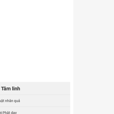
Tâm linh
uật nhân quả
ời Phật dạy