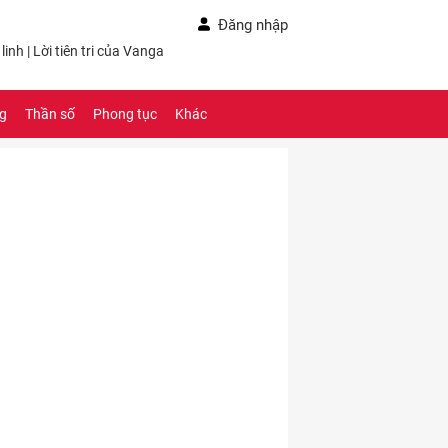
Đăng nhập
linh
|
Lời tiên tri của Vanga
ng
Thần số
Phong tục
Khác