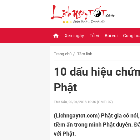
Xem ngày
Tử vi
Bói vui
Cung ho
Trang chủ
Tâm linh
10 dấu hiệu chứn
Phật
Thứ Sáu, 20/04/2018
10:36 (GMT+07)
(Lichngaytot.com)
Phật gia có nói,
tiềm ẩn trong mình Phật duyên. Đâ
với Phật.