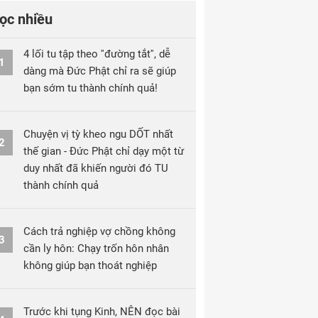
ọc nhiều
4 lối tu tập theo ''đường tắt'', dễ
1
dàng mà Đức Phật chỉ ra sẽ giúp
bạn sớm tu thành chính quả!
Chuyện vị tỳ kheo ngu DỐT nhất
2
thế gian - Đức Phật chỉ dạy một từ
duy nhất đã khiến người đó TU
thành chính quả
Cách trả nghiệp vợ chồng không
3
cần ly hôn: Chạy trốn hôn nhân
không giúp bạn thoát nghiệp
Trước khi tụng Kinh, NÊN đọc bài