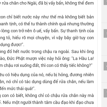
y rửa chân cho Ngài, đã bị vấy bẩn, không thể đem
con chỉ biết nước này như thế mà không biết bản
hanh tịnh, có thể tu thành chính quả nhưng thường
 lòng con trở nên ô uế, vấy bẩn. Sự thanh tịnh của
ng tỏ, hiểu rõ mọi chuyện, vì vậy bây giờ tuy con
 dụng được!".
ng đổ hết nước trong chậu ra ngoài. Sau khi ông
ào, Đức Phật mượn việc này hỏi ông: "La Hầu La!
àm chậu rơi xuống đất, thì con có thấy tiếc không?"
ì, đều có hiệu dụng của nó, nếu bị hỏng, đương nhiên
hân, nó chỉ có tác dụng dùng để rửa chân, nếu làm
đến mức thái quá!".
ng con có biết, không chỉ có chậu rửa chân này mà
ế. Nếu một người thành tâm cầu đạo khi đạo chưa