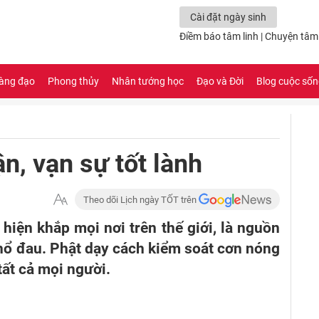
Cài đặt ngày sinh
Điềm báo tâm linh
|
Chuyện tâm 
àng đạo
Phong thủy
Nhân tướng học
Đạo và Đời
Blog cuộc số
n, vạn sự tốt lành
Theo dõi Lịch ngày TỐT trên
hiện khắp mọi nơi trên thế giới, là nguồn
khổ đau. Phật dạy cách kiểm soát cơn nóng
 tất cả mọi người.