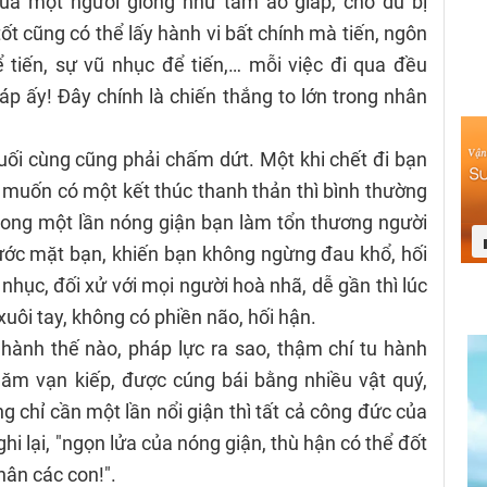
của một người giống như tấm áo giáp, cho dù bị
ốt cũng có thể lấy hành vi bất chính mà tiến, ngôn
ể tiến, sự vũ nhục để tiến,… mỗi việc đi qua đều
p ấy! Đây chính là chiến thắng to lớn trong nhân
uối cùng cũng phải chấm dứt. Một khi chết đi bạn
 muốn có một kết thúc thanh thản thì bình thường
ong một lần nóng giận bạn làm tổn thương người
trước mặt bạn, khiến bạn không ngừng đau khổ, hối
 nhục, đối xử với mọi người hoà nhã, dễ gần thì lúc
uôi tay, không có phiền não, hối hận.
 hành thế nào, pháp lực ra sao, thậm chí tu hành
năm vạn kiếp, được cúng bái bằng nhiều vật quý,
 chỉ cần một lần nổi giận thì tất cả công đức của
 ghi lại, "ngọn lửa của nóng giận, thù hận có thể đốt
hân các con!".