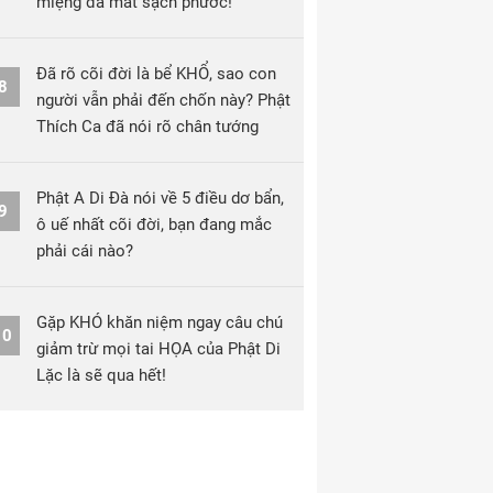
miệng đã mất sạch phước!
Đã rõ cõi đời là bể KHỔ, sao con
8
người vẫn phải đến chốn này? Phật
Thích Ca đã nói rõ chân tướng
Phật A Di Đà nói về 5 điều dơ bẩn,
9
ô uế nhất cõi đời, bạn đang mắc
phải cái nào?
Gặp KHÓ khăn niệm ngay câu chú
10
giảm trừ mọi tai HỌA của Phật Di
Lặc là sẽ qua hết!