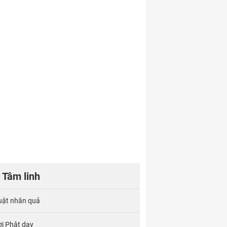
Tâm linh
uật nhân quả
ời Phật dạy