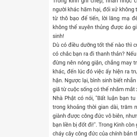
Trong kinh ghi chép, nhẫn nhục 
người khác hãm hại, đối xử không t
từ thô bạo để tiến, lời lăng mạ đ
không thể xuyên thủng được áo giá
sinh!
Dù có điều dưỡng tốt thế nào thì c
có chắc bạn ra đi thanh thản? Nếu
đừng nên nóng giận, chẳng may tr
khác, đến lúc đó việc ấy hiện ra 
hận. Ngược lại, bình sinh biết nhẫn
giã từ cuộc sống có thể nhắm mắt x
Nhà Phật có nói, "Bất luận bạn tu
trong khoảng thời gian dài, trăm 
giành được công đức vô biên, nhưng
bạn liền bị đốt đi!". Trong Kinh còn
cháy cây công đức của chính bản t