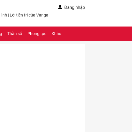
Đăng nhập
linh
|
Lời tiên tri của Vanga
ng
Thần số
Phong tục
Khác