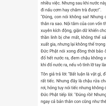
nhiều việc. Nhưng sau khi nước nà
đi nấu cơm hay châm trà được!".
"Đúng, con nói không sai! Nhưng 
thân ra sao. Nội tâm của con vốn t
xuyên kích động, giận dữ khiến cho
thần linh bị che mất, không thể sá
xuất gia, nhưng lại không thể trọng
Đức Phật nói xong đồng thời bảo ô
đổ hết nước ra, đem chậu không v
khi đổ nước ra, nếu vô tình lỡ tay l
Tôn giả trả lời: “Bất luận là vật g
rất tiếc. Nhưng đây là chậu rửa c
rơi, hỏng tuy nói tiếc nhưng không 
Đức Phật tiếp lời: "Đúng rồi! Như
ngay cả bản thân con cũng như th