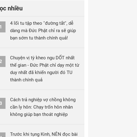
ọc nhiều
4 lối tu tập theo ''đường tắt'', dễ
1
dàng mà Đức Phật chỉ ra sẽ giúp
bạn sớm tu thành chính quả!
Chuyện vị tỳ kheo ngu DỐT nhất
2
thế gian - Đức Phật chỉ dạy một từ
duy nhất đã khiến người đó TU
thành chính quả
Cách trả nghiệp vợ chồng không
3
cần ly hôn: Chạy trốn hôn nhân
không giúp bạn thoát nghiệp
Trước khi tụng Kinh, NÊN đọc bài