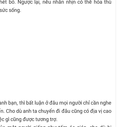
hét bỏ. Ngược lại, nếu nhẫn nhịn có thể hóa thù
 sức sống.
ành bạn, thì bất luận ở đâu mọi người chỉ cần nghe
n. Cho dù anh ta chuyển đi đâu cũng có địa vị cao
ệc gì cũng được tương trợ.