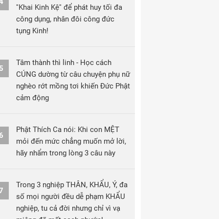
4
''Khai Kinh Kệ'' để phát huy tối đa
công dụng, nhân đôi công đức
tụng Kinh!
Tâm thành thì linh - Học cách
5
CÚNG dường từ câu chuyện phụ nữ
nghèo rớt mồng tơi khiến Đức Phật
cảm động
Phật Thích Ca nói: Khi con MỆT
6
mỏi đến mức chẳng muốn mở lời,
hãy nhẩm trong lòng 3 câu này
Trong 3 nghiệp THÂN, KHẨU, Ý, đa
7
số mọi người đều dễ phạm KHẨU
nghiệp, tu cả đời nhưng chỉ vì vạ