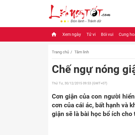
Xem ngày
Tử vi
Bói vui
Cung ho
Trang chủ
Tâm linh
Chế ngự nóng giậ
Thứ Tư, 30/12/2015
09:53 (GMT+07)
Cơn giận của con người hiển 
cơn của cái ác, bất hạnh và 
giận sẽ là bài học bổ ích cho