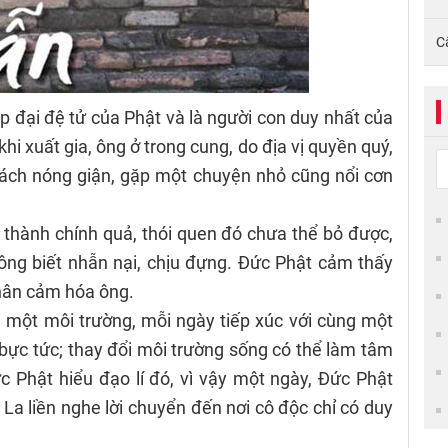
C
p đại đệ tử của Phật và là người con duy nhất của
i xuất gia, ông ở trong cung, do địa vị quyền quý,
ách nóng giận, gặp một chuyện nhỏ cũng nổi cơn
u thành chính quả, thói quen đó chưa thể bỏ được,
ông biết nhẫn nại, chịu đựng. Đức Phật cảm thấy
thân cảm hóa ông.
g một môi trường, mỗi ngày tiếp xúc với cùng một
 bực tức; thay đổi môi trường sống có thể làm tâm
ức Phật hiểu đạo lí đó, vì vậy một ngày, Đức Phật
La liền nghe lời chuyển đến nơi cô độc chỉ có duy