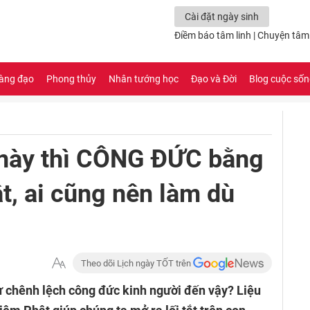
Cài đặt ngày sinh
Điềm báo tâm linh
|
Chuyện tâm 
àng đạo
Phong thủy
Nhân tướng học
Đạo và Đời
Blog cuộc số
h này thì CÔNG ĐỨC bằng
, ai cũng nên làm dù
Theo dõi Lịch ngày TỐT trên
sự chênh lệch công đức kinh người đến vậy? Liệu