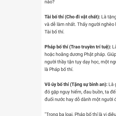
nào?
Tài bố thí (Cho đi vật chất):
Là tặng
và dễ làm nhất. Thấy người nghèo kh
Tài bố thí.
Pháp bố thí (Trao truyền trí tuệ):
Là
hoặc hoằng dương Phật pháp. Giúp n
người thầy tận tụy dạy học, một ng
là Pháp bố thí.
Vô úy bố thí (Tặng sự bình an):
Là 
đó gặp nguy hiểm, đau buồn, ta đế
đuối nước hay dỗ dành một người 
"Trong ba loại, Pháp bố thí là vi diệ