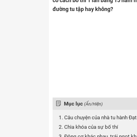
có cách bố thí 1 lần bằng 15 năm n
đường tu tập hay không?
Mục lục
(Ẩn/Hiện)
1. Câu chuyện của nhà tu hành Đạt
2. Chìa khóa của sự bố thí
3. Động cơ khác nhau, trái ngọt k