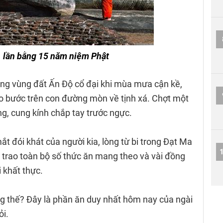
1 lần bằng 15 năm niệm Phật
g vùng đất Ấn Độ cổ đại khi mùa mưa cận kề,
ảo bước trên con đường mòn về tịnh xá. Chợt một
g, cung kính chắp tay trước ngực.
t đói khát của người kia, lòng từ bi trong Đạt Ma
 trao toàn bộ số thức ăn mang theo và vài đồng
i khất thực.
ng thế? Đây là phần ăn duy nhất hôm nay của ngài
ỏi.