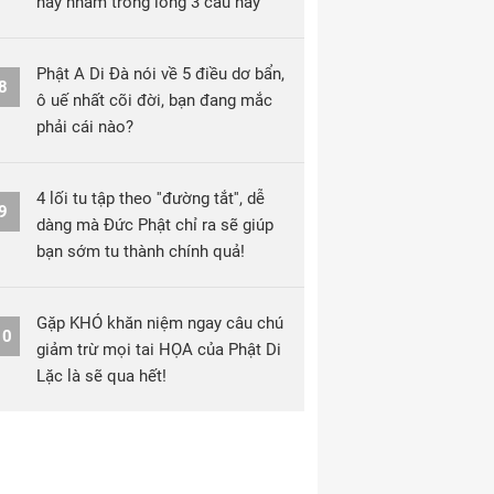
hãy nhẩm trong lòng 3 câu này
Phật A Di Đà nói về 5 điều dơ bẩn,
8
ô uế nhất cõi đời, bạn đang mắc
phải cái nào?
4 lối tu tập theo ''đường tắt'', dễ
9
dàng mà Đức Phật chỉ ra sẽ giúp
bạn sớm tu thành chính quả!
Gặp KHÓ khăn niệm ngay câu chú
10
giảm trừ mọi tai HỌA của Phật Di
Lặc là sẽ qua hết!