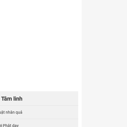
Tâm linh
uật nhân quả
ời Phật dạy