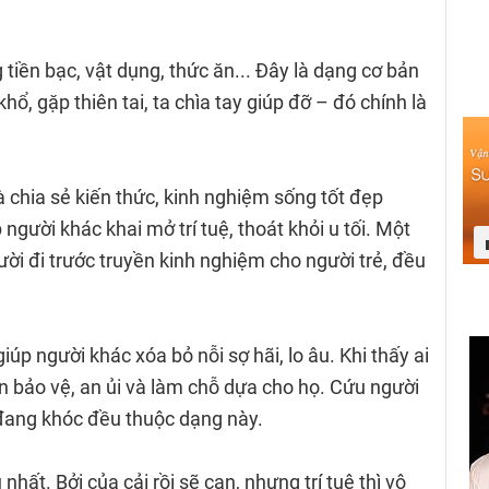
 tiền bạc, vật dụng, thức ăn... Đây là dạng cơ bản
ổ, gặp thiên tai, ta chìa tay giúp đỡ – đó chính là
 chia sẻ kiến thức, kinh nghiệm sống tốt đẹp
gười khác khai mở trí tuệ, thoát khỏi u tối. Một
ười đi trước truyền kinh nghiệm cho người trẻ, đều
giúp người khác xóa bỏ nỗi sợ hãi, lo âu. Khi thấy ai
n bảo vệ, an ủi và làm chỗ dựa cho họ. Cứu người
đang khóc đều thuộc dạng này.
u nhất. Bởi của cải rồi sẽ cạn, nhưng trí tuệ thì vô