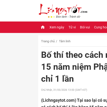
Xem ngày
Tử vi
Bói vui
Cung ho
Trang chủ
Tâm linh
Bố thí theo các
15 năm niệm Phật
chỉ 1 lần
Chủ Nhật, 31/05/2026
13:00 (GMT+07)
(Lichngaytot.com)
Tại sao lại có 