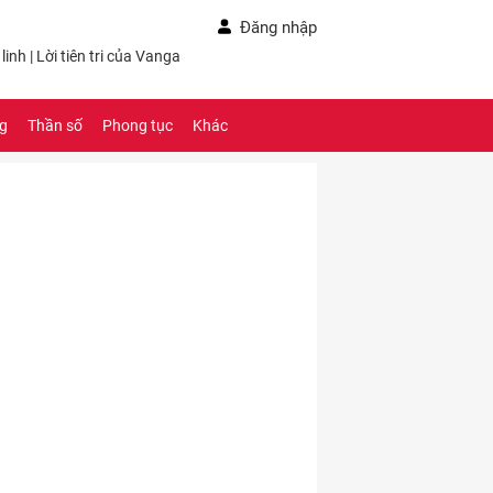
Đăng nhập
linh
|
Lời tiên tri của Vanga
ng
Thần số
Phong tục
Khác