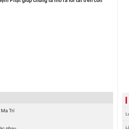
iệm Phật giúp chúng ta mở ra lối tắt trên con
 Ma Trí
L
L
hác nhau