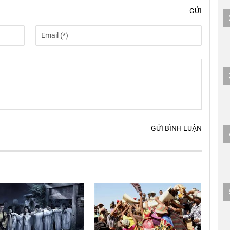
GỬI
GỬI BÌNH LUẬN