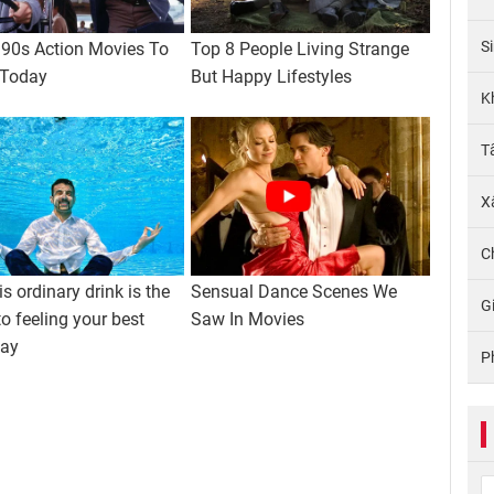
S
K
T
X
C
G
P