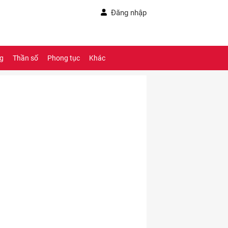
Đăng nhập
ng
Thần số
Phong tục
Khác