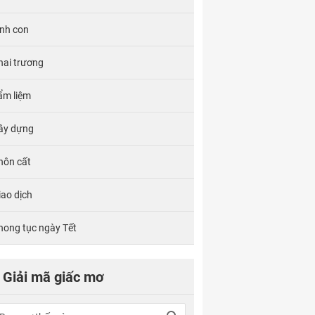
inh con
hai trương
ẩm liệm
ây dựng
hôn cất
iao dịch
hong tục ngày Tết
Giải mã giấc mơ