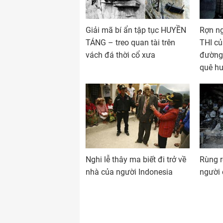
Giải mã bí ẩn tập tục HUYỀN
Rợn ng
TÁNG – treo quan tài trên
THI củ
vách đá thời cổ xưa
đường 
quê h
Nghi lễ thây ma biết đi trở về
Rùng r
nhà của người Indonesia
người 