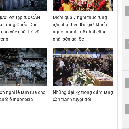
ười với tập tục CẢN
Điểm qua 7 nghi thức rùng
a Trung Quốc: Dẫn
rợn nhất trên thế giới khiến
cho xác chết trở về
người mạnh mẽ nhất cũng
ương
phải sởn gai ốc
ợn nghi lễ tắm rửa cho
Những đại kỵ trong đám tang
chết ở Indonesia
cần tránh tuyệt đối