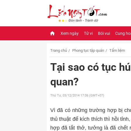
Xem ngày
Tử vi
Bói vui
Cung ho
Trang chủ
Phong tục tập quán
Tẩm liệm
Tại sao có tục h
quan?
Thứ Tư, 03/12/2014
17:06 (GMT+07)
Vì đã có những trường hợp bị cho
thủ thuật để kích thích thì hồi tỉn
hợp đã tắt thở, tưởng là đã chết 