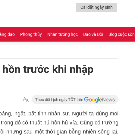
Cài đặt ngày sinh
àng đạo
Phong thủy
Nhân tướng học
Đạo và Đời
Blog cuộc số
ú hồn trước khi nhập
Theo dõi Lịch ngày TỐT trên
áng, ngất, bất tỉnh nhân sự. Người ta dùng mọi
h, trong đó có thuật hú hồn hú vía. Cũng có trường
rồi nhưng sau một thời gian bỗng nhiên sống lại.