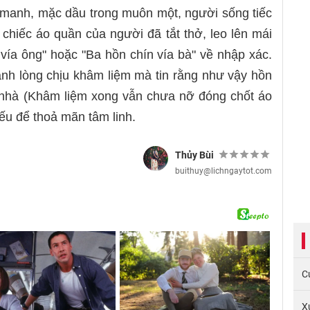
manh, mặc dầu trong muôn một, người sống tiếc
hiếc áo quần của người đã tắt thở, leo lên mái
vía ông" hoặc "Ba hồn chín vía bà" về nhập xác.
nh lòng chịu khâm liệm mà tin rằng như vậy hồn
 nhà (Khâm liệm xong vẫn chưa nỡ đóng chốt áo
ếu để thoả mãn tâm linh.
Thủy Bùi
buithuy@lichngaytot.com
C
X