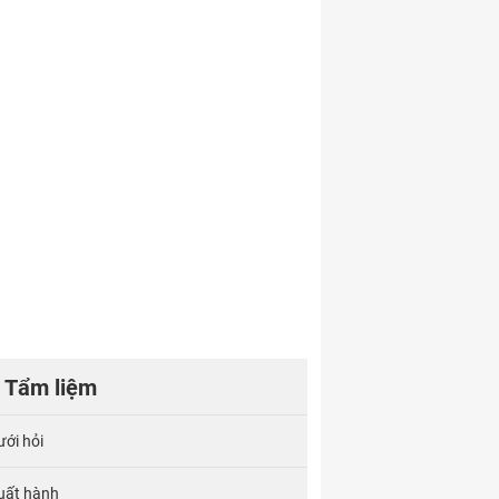
Tẩm liệm
ưới hỏi
uất hành