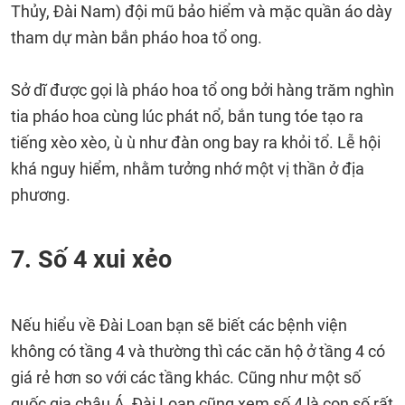
Thủy, Đài Nam) đội mũ bảo hiểm và mặc quần áo dày
tham dự màn bắn pháo hoa tổ ong.
Sở dĩ được gọi là pháo hoa tổ ong bởi hàng trăm nghìn
tia pháo hoa cùng lúc phát nổ, bắn tung tóe tạo ra
tiếng xèo xèo, ù ù như đàn ong bay ra khỏi tổ. Lễ hội
khá nguy hiểm, nhằm tưởng nhớ một vị thần ở địa
phương.
7. Số 4 xui xẻo
Nếu hiểu về Đài Loan bạn sẽ biết các bệnh viện
không có tầng 4 và thường thì các căn hộ ở tầng 4 có
giá rẻ hơn so với các tầng khác. Cũng như một số
quốc gia châu Á, Đài Loan cũng xem số 4 là con số rất