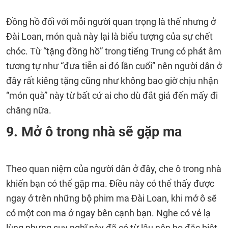
Đồng hồ đối với mỗi người quan trọng là thế nhưng ở
Đài Loan, món quà này lại là biểu tượng của sự chết
chóc. Từ “tặng đồng hồ” trong tiếng Trung có phát âm
tương tự như “đưa tiễn ai đó lần cuối” nên người dân ở
đây rất kiêng tặng cũng như không bao giờ chịu nhận
“món quà” này từ bất cứ ai cho dù đắt giá đến mấy đi
chăng nữa.
9. Mở ô trong nhà sẽ gặp ma
Theo quan niệm của người dân ở đây, che ô trong nhà
khiến bạn có thể gặp ma. Điều này có thể thấy được
ngay ở trên những bộ phim ma Đài Loan, khi mở ô sẽ
có một con ma ở ngay bên cạnh bạn. Nghe có vẻ lạ
lùng nhưng suy nghĩ này đã có từ lâu nên họ đặc biệt